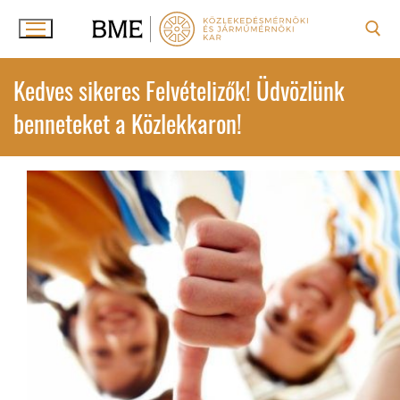
Ugrás
a
tartalomra
Keresése:
Kedves sikeres Felvételizők! Üdvözlünk
benneteket a Közlekkaron!