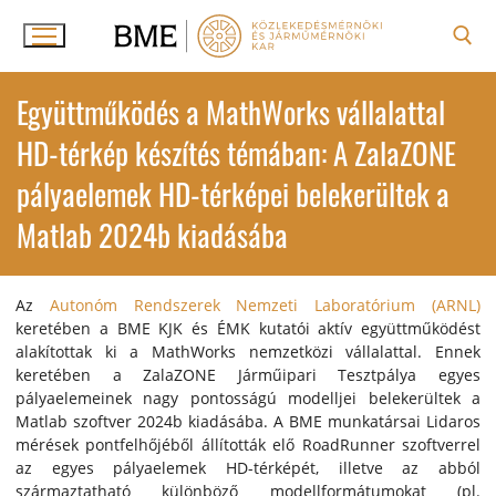
Ugrás
a
tartalomra
Keresése:
Együttműködés a MathWorks vállalattal
HD-térkép készítés témában: A ZalaZONE
pályaelemek HD-térképei belekerültek a
Matlab 2024b kiadásába
Az
Autonóm Rendszerek Nemzeti Laboratórium (ARNL)
keretében a BME KJK és ÉMK kutatói aktív együttműködést
alakítottak ki a MathWorks nemzetközi vállalattal. Ennek
keretében a ZalaZONE Járműipari Tesztpálya egyes
pályaelemeinek nagy pontosságú modelljei belekerültek a
Matlab szoftver 2024b kiadásába. A BME munkatársai Lidaros
mérések pontfelhőjéből állították elő RoadRunner szoftverrel
az egyes pályaelemek HD-térképét, illetve az abból
származtatható különböző modellformátumokat (pl.