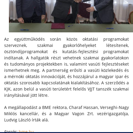
Az együttműködés során közös oktatási programokat
szerveznek, szakmai gyakorlóhelyeket létesítenek,
ösztöndíjprogramokat és kutatás-fejlesztési programokat
indítanak. A hallgatók részt vehetnek szakmai gyakorlatokon
és tudományos projektekben is, valamint vasúti fejlesztéseket
ismerhetnek meg. A partnerség erősíti a vasúti közlekedés és
a mérnöki oktatás innovációját, és hozzájárul a magyar ipar és
oktatás szorosabb kapcsolatának kialakításához. A szerződés a
KJK, azon belül a vasúti területért felelős VJJT tanszék szakmai
irányításával jött létre.
A megállapodást a BME rektora, Charaf Hassan, Verseghi-Nagy
Miklós kancellár, és a Magyar Vagon Zrt. vezérigazgatója,
Ludvig László írták alá.
Forrás
:
bme.hu