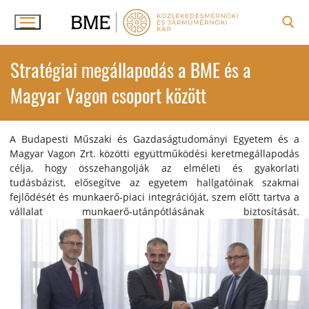
Ugrás
a
tartalomra
Keresése:
Stratégiai megállapodás a BME és a
Magyar Vagon csoport között
A Budapesti Műszaki és Gazdaságtudományi Egyetem és a
Magyar Vagon Zrt. közötti együttműködési keretmegállapodás
célja, hogy összehangolják az elméleti és gyakorlati
tudásbázist, elősegítve az egyetem hallgatóinak szakmai
fejlődését és munkaerő-piaci integrációját, szem előtt tartva a
vállalat munkaerő-utánpótlásának biztosítását.