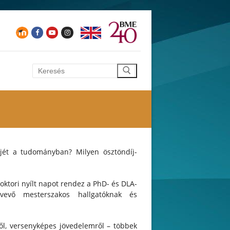
Keresése:
jét a tudományban? Milyen ösztöndíj-
oktori nyílt napot rendez a PhD- és DLA-
vevő mesterszakos hallgatóknak és
ről, versenyképes jövedelemről – többek