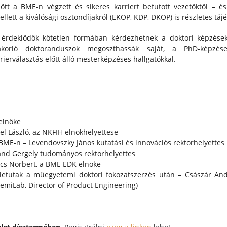
ött a BME-n végzett és sikeres karriert befutott vezetőktől – é
llett a kiválósági ösztöndíjakról (EKÖP, KDP, DKÖP) is részletes tájé
 érdeklődők kötetlen formában kérdezhetnek a doktori képzésekr
akorló doktoranduszok megoszthassák saját, a PhD-képzések
rierválasztás előtt álló mesterképzéses hallgatókkal.
elnöke
el László, az NKFIH elnökhelyettese
BME-n – Levendovszky János kutatási és innovációs rektorhelyettes
ránd Gergely tudományos rektorhelyettes
ócs Norbert, a BME EDK elnöke
életutak a műegyetemi doktori fokozatszerzés után – Császár And
SemiLab, Director of Product Engineering)