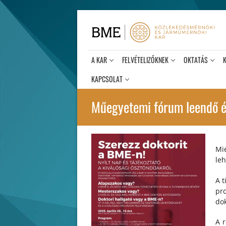
Ugrás
a
tartalomra
A KAR
FELVÉTELIZŐKNEK
OKTATÁS
KAPCSOLAT
Műegyetemi fórum leendő é
Mi
leh
A t
pr
do
A r