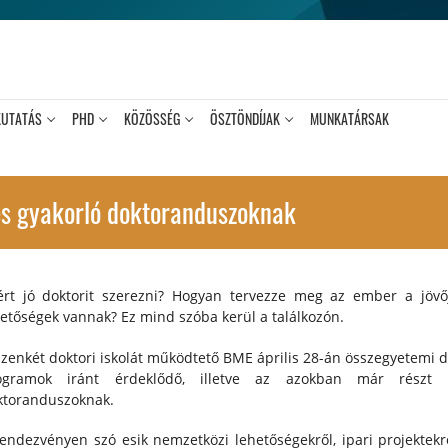
KUTATÁS
PHD
KÖZÖSSÉG
ÖSZTÖNDÍJAK
MUNKATÁRSAK
s gyakorló doktoranduszoknak
ért jó doktorit szerezni? Hogyan tervezze meg az ember a jövő
etőségek vannak? Ez mind szóba kerül a találkozón.
izenkét doktori iskolát működtető BME április 28-án összegyetemi d
ogramok iránt érdeklődő, illetve az azokban már részt 
ktoranduszoknak.
endezvényen szó esik nemzetközi lehetőségekről, ipari projektek