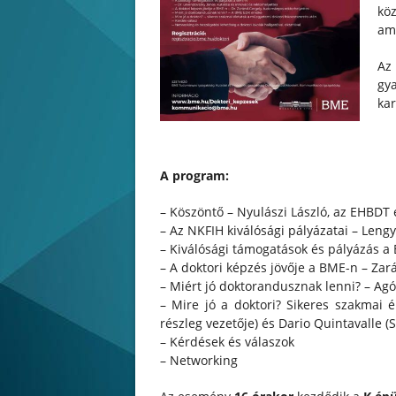
köz
ame
Az
gy
kar
A program:
– Köszöntő – Nyulászi László, az EHBDT 
– Az NKFIH kiválósági pályázatai – Lengy
– Kiválósági támogatások és pályázás a 
– A doktori képzés jövője a BME-n – Za
– Miért jó doktorandusznak lenni? – Ag
– Mire jó a doktori? Sikeres szakmai 
részleg vezetője) és Dario Quintavalle (
– Kérdések és válaszok
– Networking