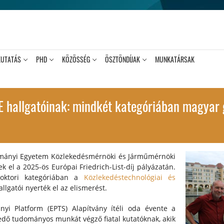
KUTATÁS
PHD
KÖZÖSSÉG
ÖSZTÖNDÍJAK
MUNKATÁRSAK
E hallgatóinak: mindkét kategóriában magyar 
mányi Egyetem Közlekedésmérnöki és Járműmérnöki
k el a 2025-ös Európai Friedrich-List-díj pályázatán.
oktori kategóriában a
Közlekedéstechnológiai és
llgatói nyerték el az elismerést.
yi Platform (EPTS) Alapítvány ítéli oda évente a
dő tudományos munkát végző fiatal kutatóknak, akik