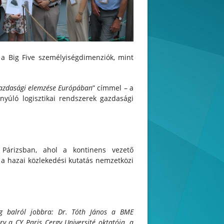
t a Big Five személyiségdimenziók, mint
gazdasági elemzése Európában
” címmel – a
tnyúló logisztikai rendszerek gazdasági
Párizsban, ahol a kontinens vezető
a hazai közlekedési kutatás nemzetközi
g balról jobbra: Dr. Tóth János a BME
y a CY Paris Cergy Université oktatója, a