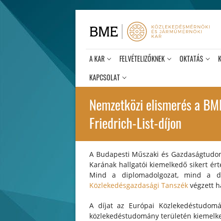
Ugrás
a
tartalomra
A KAR
FELVÉTELIZŐKNEK
OKTATÁS
KAPCSOLAT
Nemzetközi elismerés a BM
Friedrich-List-díjon
A Budapesti Műszaki és Gazdaságtudo
Karának hallgatói kiemelkedő sikert érte
Mind a diplomadolgozat, mind a d
Közlekedésgazdasági Tanszék
végzett ha
A díjat az Európai Közlekedéstudomán
közlekedéstudomány területén kiemelke