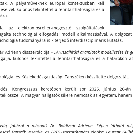
ttak. A pályaműveknek európai kontextusban kell
éseivel, különös tekintettel a fenntarthatóságra és a
kra.
a az elektromosroller-megosztó szolgáltatások
sgálta technológiai elfogadási modell alkalmazásával. A dolgoza
ichológia tudományára is kiterjedő interdiszciplináris kutatás.
ár Adrienn disszertációja – „
Áruszállítási áramlatok modellezése és 
zsgálja, különös tekintettel a fenntarthatóságra és a határokon á
lógiai és Közlekedésgazdasági Tanszéken készítette dolgozatát.
edési Kongresszus keretében került sor 2025. június 26-án 
ek össze. A magyar hallgatók sikere nemcsak az egyetem, hanem 
ella, jobbról a második Dr. Boldizsár Adrienn. Képen látható mé
asági Tanszék vezetője, az EPTS Igazgatótanács elnöke; Laurent Guihér