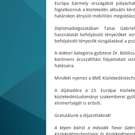
Európa bármely országából pályázha
foglalkozniuk a közlekedés aktuális kérd
határokon átnyúló mobilitási megoldáso
Diplomadolgozatában Tanai Gabriell
használatát befolyásoló tényezőket viz
befolyásoló tényezők vizsgálatával a psz
A doktori kategória győztese Dr. Boldizs
kontinens áruszállítási folyamatait vi
hatásaira.
Mindkét nyertes a BME Közlekedéstechno
A díjátadóra a 23. Európai Közlek
közlekedéstudományi szakemberei gyűlt
elismertségét is erősíti.
Gratulálunk a díjazottaknak!
A képen balról a második Tanai Gabri
Közlekedéstechnológiai és Közlekedésgazd