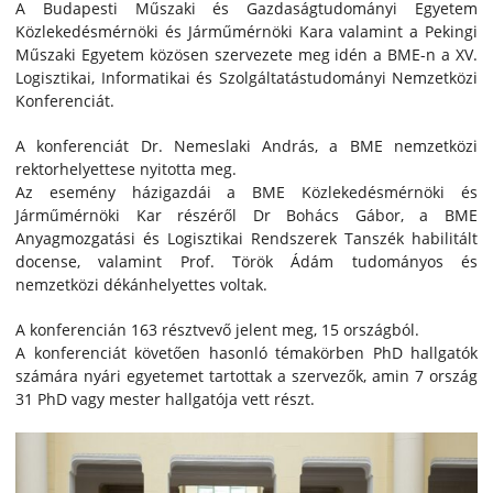
A Budapesti Műszaki és Gazdaságtudományi Egyetem
Közlekedésmérnöki és Járműmérnöki Kara valamint a Pekingi
Műszaki Egyetem közösen szervezete meg idén a BME-n a XV.
Logisztikai, Informatikai és Szolgáltatástudományi Nemzetközi
Konferenciát.
A konferenciát Dr. Nemeslaki András, a BME nemzetközi
rektorhelyettese nyitotta meg.
Az esemény házigazdái a BME Közlekedésmérnöki és
Járműmérnöki Kar részéről Dr Bohács Gábor, a BME
Anyagmozgatási és Logisztikai Rendszerek Tanszék habilitált
docense, valamint Prof. Török Ádám tudományos és
nemzetközi dékánhelyettes voltak.
A konferencián 163 résztvevő jelent meg, 15 országból.
A konferenciát követően hasonló témakörben PhD hallgatók
számára nyári egyetemet tartottak a szervezők, amin 7 ország
31 PhD vagy mester hallgatója vett részt.