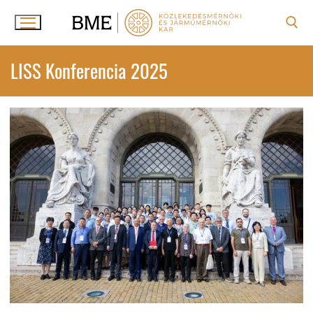
Ugrás
a
tartalomra
Keresése:
LISS Konferencia 2025