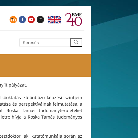
Keresése:
yílt pályázat.
sőoktatás különböző képzési szintjein
tása és perspektíváinak felmutatása, a
mint Roska Tamás tudományterületeket
l életre hívja a Roska Tamás tudományos
osztdoktor, aki kutatómunkája során az