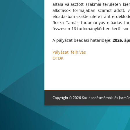
általa választott szakmai területen ki
alkotások formájában számot adott, 
előadásban szakterülete iránt érdeklőd
Roska Tamás tudományos előadás tart
összesen 16 tudománykörben kerül sor
A pályázat beadási határideje:
2026. ápr
Pályázati felhívás
OTDK
Copyright © 2026 Közlekedésmérnöki és Jármű