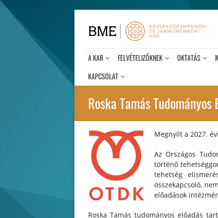
Ugrás
a
tartalomra
A KAR
FELVÉTELIZŐKNEK
OKTATÁS
KAPCSOLAT
Roska Tamás Tudományos El
Megnyílt a 2027. é
Az Országos Tudom
történő tehetséggo
tehetség elismeré
összekapcsoló, nem
előadások intézmén
Roska Tamás tudományos előadás tartás