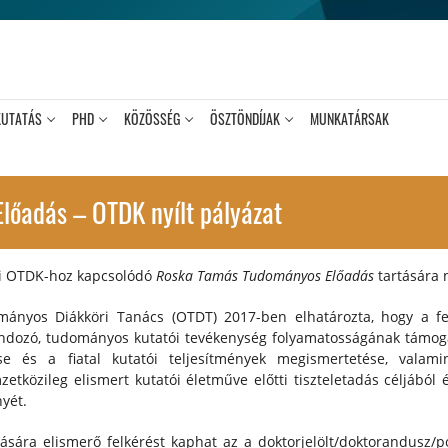
KUTATÁS
PHD
KÖZÖSSÉG
ÖSZTÖNDÍJAK
MUNKATÁRSAK
őadás – OTDK nyílt pályázat
vi OTDK-hoz kapcsolódó
Roska Tamás Tudományos Előadás
tartására n
ányos Diákköri Tanács (OTDT) 2017-ben elhatározta, hogy a fel
ndozó, tudományos kutatói tevékenység folyamatosságának támoga
se és a fiatal kutatói teljesítmények megismertetése, vala
zetközileg elismert kutatói életműve előtti tiszteletadás céljábó
yét.
ára elismerő felkérést kaphat az a doktorjelölt/doktorandusz/p