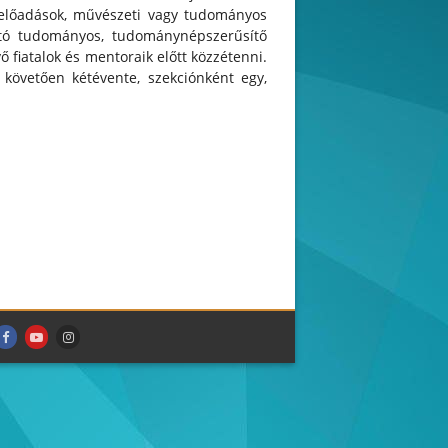
k, előadások, művészeti vagy tudományos
jtó tudományos, tudománynépszerűsítő
fiatalok és mentoraik előtt közzétenni.
övetően kétévente, szekciónként egy,