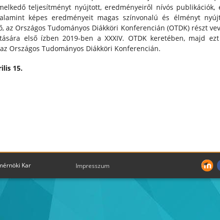
emelkedő teljesítményt nyújtott, eredményeiről nívós publikáció
valamint képes eredményeit magas színvonalú és élményt nyú
ő, az Országos Tudományos Diákköri Konferencián (OTDK) részt vevő 
ására első ízben 2019-ben a XXXIV. OTDK keretében, majd ezt k
 az Országos Tudományos Diákköri Konferencián.
ilis 15.
mérnöki Kar
Impresszum