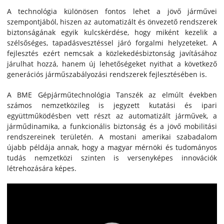
A technológia különösen fontos lehet a jövő járművei
szempontjából, hiszen az automatizált és önvezető rendszerek
biztonságának egyik kulcskérdése, hogy miként kezelik a
szélsőséges, tapadásvesztéssel járó forgalmi helyzeteket. A
fejlesztés ezért nemcsak a közlekedésbiztonság javításához
járulhat hozzá, hanem új lehetőségeket nyithat a következő
generációs járműszabályozási rendszerek fejlesztésében is.
A BME Gépjárműtechnológia Tanszék az elmúlt években
számos nemzetközileg is jegyzett kutatási és ipari
együttműködésben vett részt az automatizált járművek, a
járműdinamika, a funkcionális biztonság és a jövő mobilitási
rendszereinek területén. A mostani amerikai szabadalom
újabb példája annak, hogy a magyar mérnöki és tudományos
tudás nemzetközi szinten is versenyképes innovációk
létrehozására képes.
Videólejátszó