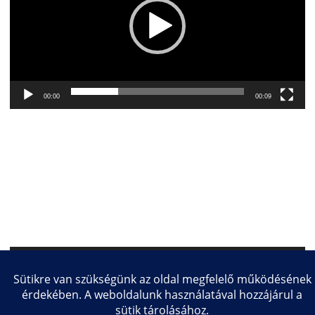
00:00
00:09
Videólejátszó
00:00
00:23
Copyright © 2026 Közlekedésmérnöki és Járműmérnöki Kar