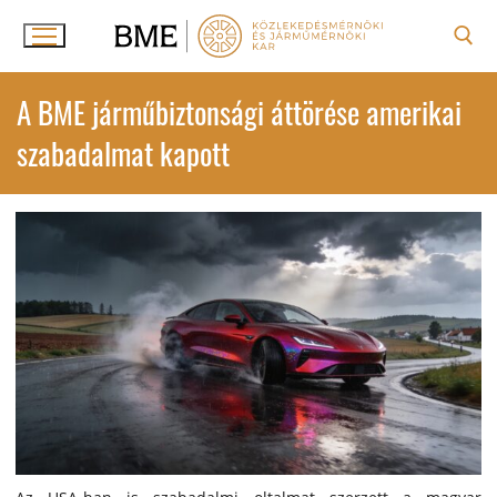
Ugrás
a
tartalomra
Keresése:
A BME járműbiztonsági áttörése amerikai
szabadalmat kapott