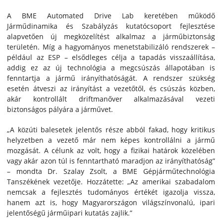
A BME Automated Drive Lab keretében működő
Járműdinamika és Szabályzás kutatócsoport fejlesztése
alapvetően új megközelítést alkalmaz a járműbiztonság
területén. Míg a hagyományos menetstabilizáló rendszerek –
például az ESP – elsődleges célja a tapadás visszaállítása,
addig ez az új technológia a megcsúszás állapotában is
fenntartja a jármű irányíthatóságát. A rendszer szükség
esetén átveszi az irányítást a vezetőtől, és csúszás közben,
akár kontrollált driftmanőver alkalmazásával vezeti
biztonságos pályára a járművet.
„A közúti balesetek jelentős része abból fakad, hogy kritikus
helyzetben a vezető már nem képes kontrollálni a jármű
mozgását. A célunk az volt, hogy a fizikai határok közelében
vagy akár azon túl is fenntartható maradjon az irányíthatóság”
– mondta Dr. Szalay Zsolt, a BME Gépjárműtechnológia
Tanszékének vezetője. Hozzátette: „Az amerikai szabadalom
nemcsak a fejlesztés tudományos értékét igazolja vissza,
hanem azt is, hogy Magyarországon világszínvonalú, ipari
jelentőségű járműipari kutatás zajlik.”