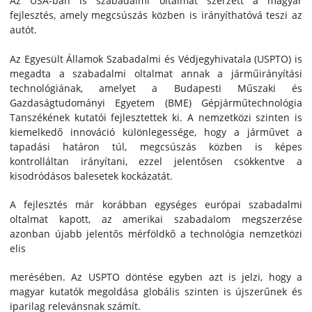
Az USA-ban is szabadalmi oltalmat szerzett a magyar
fejlesztés, amely megcsúszás közben is irányíthatóvá teszi az
autót.
Az Egyesült Államok Szabadalmi és Védjegyhivatala (USPTO) is
megadta a szabadalmi oltalmat annak a járműirányítási
technológiának, amelyet a Budapesti Műszaki és
Gazdaságtudományi Egyetem (BME) Gépjárműtechnológia
Tanszékének kutatói fejlesztettek ki. A nemzetközi szinten is
kiemelkedő innováció különlegessége, hogy a járművet a
tapadási határon túl, megcsúszás közben is képes
kontrolláltan irányítani, ezzel jelentősen csökkentve a
kisodródásos balesetek kockázatát.
A fejlesztés már korábban egységes európai szabadalmi
oltalmat kapott, az amerikai szabadalom megszerzése
azonban újabb jelentős mérföldkő a technológia nemzetközi
elis
merésében. Az USPTO döntése egyben azt is jelzi, hogy a
magyar kutatók megoldása globális szinten is újszerűnek és
iparilag relevánsnak számít.