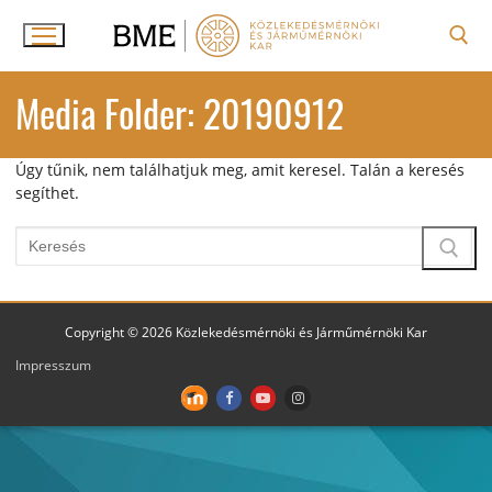
Ugrás
a
tartalomra
Keresése:
Media Folder:
20190912
Úgy tűnik, nem találhatjuk meg, amit keresel. Talán a keresés
segíthet.
Keresése:
Copyright © 2026 Közlekedésmérnöki és Járműmérnöki Kar
Impresszum