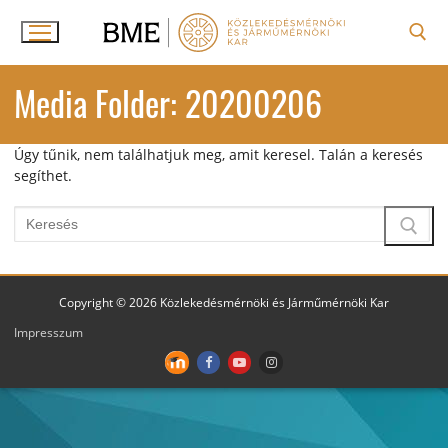
Ugrás
a
tartalomra
Keresése:
Media Folder:
20200206
Úgy tűnik, nem találhatjuk meg, amit keresel. Talán a keresés
segíthet.
Keresése:
Copyright © 2026 Közlekedésmérnöki és Járműmérnöki Kar
Impresszum