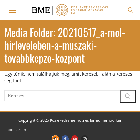
Ugrás
a
tartalomra
Keresése:
Media Folder:
20210517_a-mol-
hirleveleben-a-muszaki-
tovabbkepzo-kozpont
Úgy tűnik, nem találhatjuk meg, amit keresel. Talán a keresés
segíthet.
Keresése:
Copyright © 2026 Közlekedésmérnöki és Járműmérnöki Kar
Impresszum