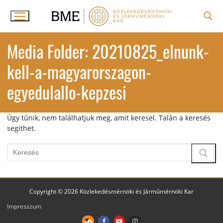
Ugrás
a
tartalomra
Keresése:
Media Folder:
20210825_elnunk-
kell-a-magyarorszagon-
egyedulallo-kepzesi
Úgy tűnik, nem találhatjuk meg, amit keresel. Talán a keresés
segíthet.
Keresése:
Copyright © 2026 Közlekedésmérnöki és Járműmérnöki Kar
Impresszum