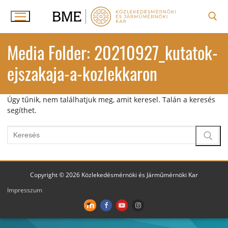
Ugrás
a
tartalomra
Keresése:
Media Folder:
20210927_kutatok-
ejszakaja-a-kozlekkaron
Úgy tűnik, nem találhatjuk meg, amit keresel. Talán a keresés
segíthet.
Keresése:
Copyright © 2026 Közlekedésmérnöki és Járműmérnöki Kar
Impresszum