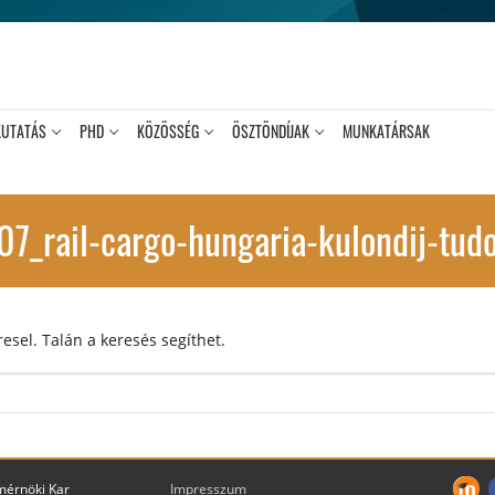
KUTATÁS
PHD
KÖZÖSSÉG
ÖSZTÖNDÍJAK
MUNKATÁRSAK
7_rail-cargo-hungaria-kulondij-tud
esel. Talán a keresés segíthet.
mérnöki Kar
Impresszum