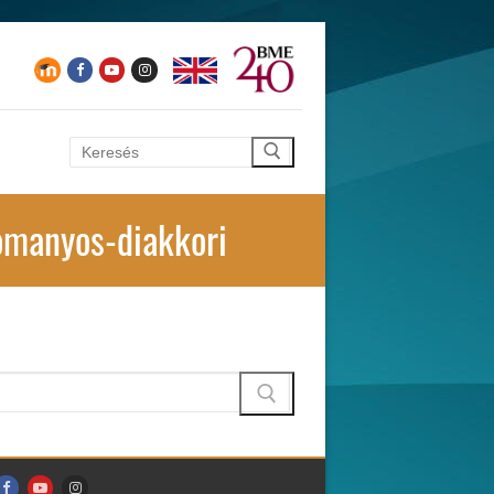
Keresése:
omanyos-diakkori