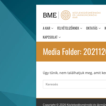
Ugrás
a
tartalomra
A KAR
FELVÉTELIZŐKNEK
OKTATÁS
KAPCSOLAT
Media Folder:
2021120
Úgy tűnik, nem találhatjuk meg, amit ker
Keresése:
Copyright © 2026 Közlekedésmérnöki és Jármű