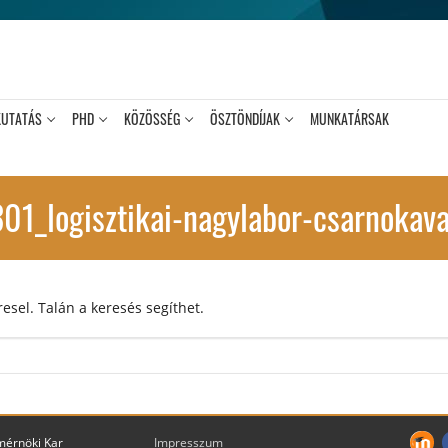
KUTATÁS
PHD
KÖZÖSSÉG
ÖSZTÖNDÍJAK
MUNKATÁRSAK
1_logisztikai-nagylabor-csarnokava
esel. Talán a keresés segíthet.
mérnöki Kar
Impresszum