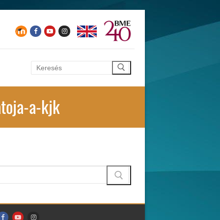
Keresése:
toja-a-kjk