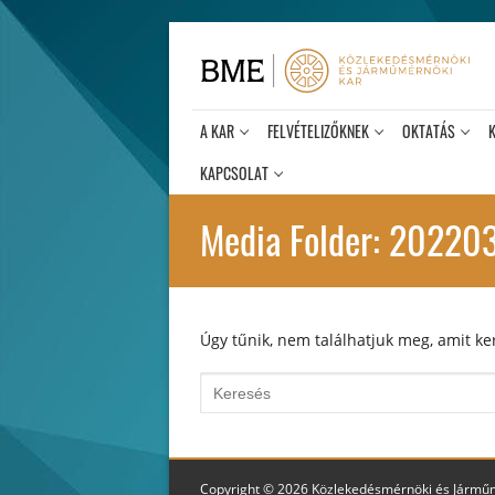
Ugrás
a
tartalomra
A KAR
FELVÉTELIZŐKNEK
OKTATÁS
KAPCSOLAT
Media Folder:
2022030
Úgy tűnik, nem találhatjuk meg, amit ker
Keresése:
Copyright © 2026 Közlekedésmérnöki és Jármű