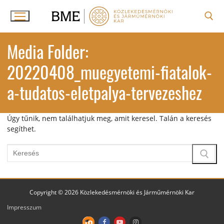
Ugrás
a
tartalomra
Keresése:
Media Folder:
20220408_muegyetemi-fiatalok-
a-tudatos-eletpalya-tervezeshez
Úgy tűnik, nem találhatjuk meg, amit keresel. Talán a keresés
segíthet.
Keresése:
Copyright © 2026 Közlekedésmérnöki és Járműmérnöki Kar
Impresszum