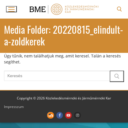
Ugrás
a
tartalomra
Keresése:
Media Folder:
20220815_elindult-
a-zoldkerek
Úgy tűnik, nem találhatjuk meg, amit keresel. Talán a keresés
segíthet.
Keresése:
Copyright © 2026 Közlekedésmérnöki és Járműmérnöki Kar
Impresszum