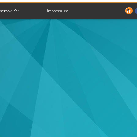
mérnöki Kar
Impresszum