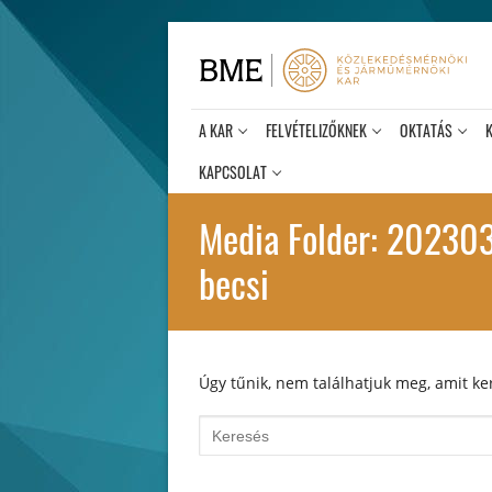
Ugrás
a
tartalomra
A KAR
FELVÉTELIZŐKNEK
OKTATÁS
KAPCSOLAT
Media Folder:
2023031
becsi
Úgy tűnik, nem találhatjuk meg, amit ker
Keresése: