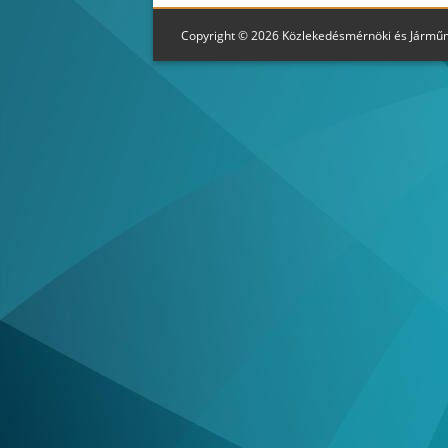
Copyright © 2026 Közlekedésmérnöki és Jármű