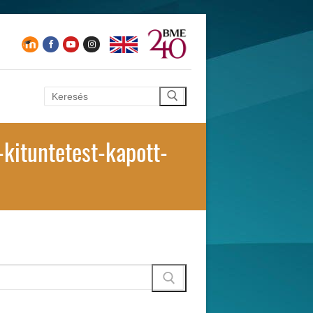
Keresése:
ituntetest-kapott-