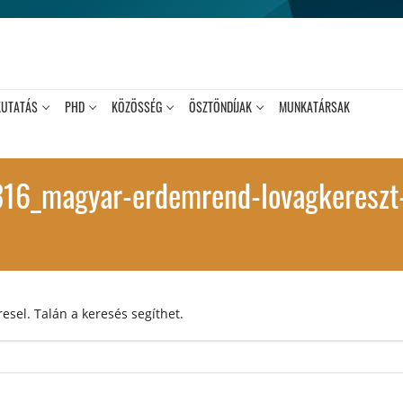
KUTATÁS
PHD
KÖZÖSSÉG
ÖSZTÖNDÍJAK
MUNKATÁRSAK
6_magyar-erdemrend-lovagkereszt-k
esel. Talán a keresés segíthet.