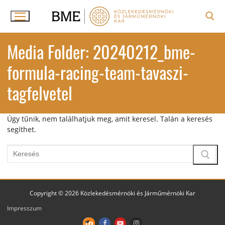
Ugrás
a
tartalomra
Keresése:
Media Folder:
20240212_bme-
formula-racing-team-tavaszi-
tagfelvetel
Úgy tűnik, nem találhatjuk meg, amit keresel. Talán a keresés
segíthet.
Keresése:
Copyright © 2026 Közlekedésmérnöki és Járműmérnöki Kar
Impresszum