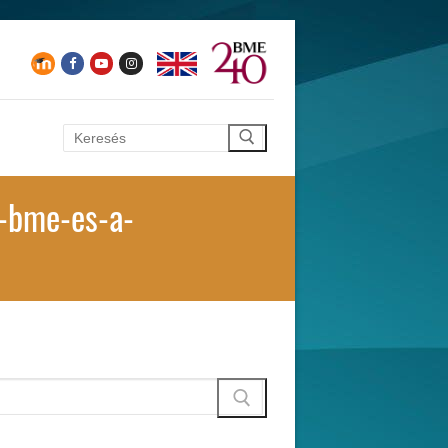
Keresése:
-bme-es-a-