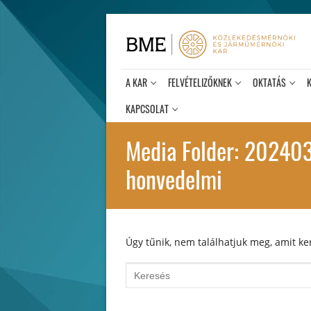
Ugrás
a
tartalomra
A KAR
FELVÉTELIZŐKNEK
OKTATÁS
KAPCSOLAT
Media Folder:
202403
honvedelmi
Úgy tűnik, nem találhatjuk meg, amit ker
Keresése: