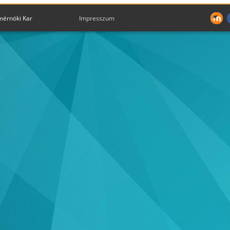
mérnöki Kar
Impresszum