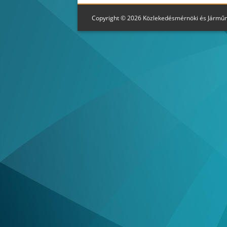
Copyright © 2026 Közlekedésmérnöki és Jármű