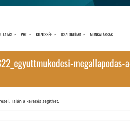
KUTATÁS
PHD
KÖZÖSSÉG
ÖSZTÖNDÍJAK
MUNKATÁRSAK
22_egyuttmukodesi-megallapodas-a
esel. Talán a keresés segíthet.