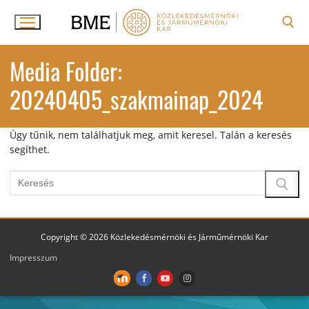
Ugrás
a
tartalomra
Keresése:
Media Folder:
20240405_szakmainap_2024
Úgy tűnik, nem találhatjuk meg, amit keresel. Talán a keresés
segíthet.
Keresése:
Copyright © 2026 Közlekedésmérnöki és Járműmérnöki Kar
Impresszum