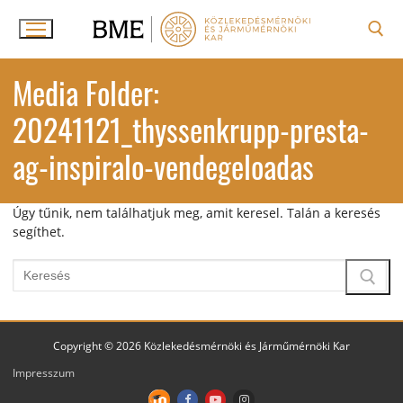
Ugrás
a
tartalomra
Keresése:
Media Folder:
20241121_thyssenkrupp-presta-
ag-inspiralo-vendegeloadas
Úgy tűnik, nem találhatjuk meg, amit keresel. Talán a keresés
segíthet.
Keresése:
Copyright © 2026 Közlekedésmérnöki és Járműmérnöki Kar
Impresszum