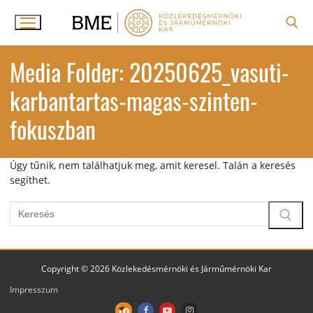
Ugrás
a
tartalomra
Keresése:
Media Folder:
20250625_vasuti-
karbantartas-magas-szinten-
fokuszban
Úgy tűnik, nem találhatjuk meg, amit keresel. Talán a keresés
segíthet.
Keresése:
Copyright © 2026 Közlekedésmérnöki és Járműmérnöki Kar
Impresszum