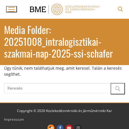
Ugrás
a
tartalomra
Keresése:
Media Folder:
20251008_intralogisztikai-
szakmai-nap-2025-ssi-schafer
Úgy tűnik, nem találhatjuk meg, amit keresel. Talán a keresés
segíthet.
Keresése:
Copyright © 2026 Közlekedésmérnöki és Járműmérnöki Kar
Impresszum