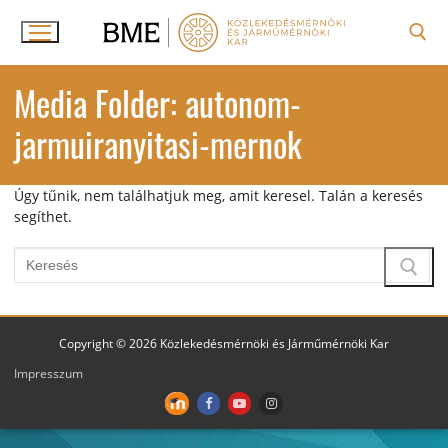
Ugrás
a
tartalomra
Keresése:
Media Folder:
autonom-
jarmuiranyitasi-mernok
Úgy tűnik, nem találhatjuk meg, amit keresel. Talán a keresés
segíthet.
Keresése:
Copyright © 2026 Közlekedésmérnöki és Járműmérnöki Kar
Impresszum