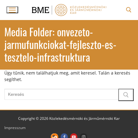
Ugrás
a
tartalomra
Keresése:
Media Folder:
onvezeto-
jarmufunkciokat-fejleszto-es-
tesztelo-infrastruktura
Úgy tűnik, nem találhatjuk meg, amit keresel. Talán a keresés
segíthet.
Keresése:
Copyright © 2026 Közlekedésmérnöki és Járműmérnöki Kar
Impresszum