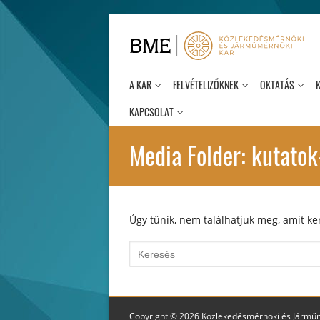
Ugrás
a
tartalomra
A KAR
FELVÉTELIZŐKNEK
OKTATÁS
KAPCSOLAT
Media Folder:
kutatok
Úgy tűnik, nem találhatjuk meg, amit ker
Keresése:
Copyright © 2026 Közlekedésmérnöki és Jármű