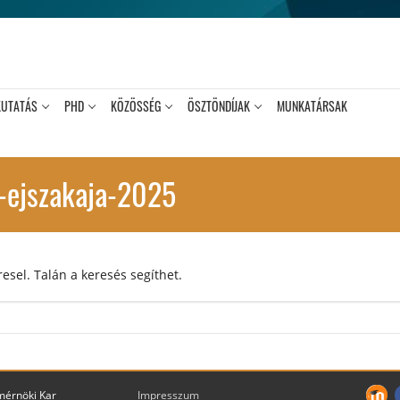
KUTATÁS
PHD
KÖZÖSSÉG
ÖSZTÖNDÍJAK
MUNKATÁRSAK
-ejszakaja-2025
esel. Talán a keresés segíthet.
mérnöki Kar
Impresszum