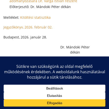
adományozására Dr. Varga István részére
Előterjesztő: Dr. Mándoki Péter dékán
Melléklet:
Kitöltési statisztika
Jegyzőkönyv, 2026. február 02.
Budapest, 2026. január 28.
Dr. Mándoki Péter
dékán
Copyright © 2026 Közlekedésmérnöki és Járműmérnöki Kar
Impresszum