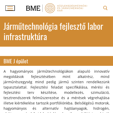
Ugrás
a
tartalomra
Keresése:
Járműtechnológia fejlesztő labor
infrastruktúra
BME J épület
A hagyományos járműtechnológiákon alapuló innovatív
megoldások fejlesztésében mint alkatrész, mind
járműrészegység mind pedig jármű szinten rendelkezünk
tapasztalattal. Fejlesztési feladat specifikálása, mérési és
fejlesztési terv készítése, modellezés, szimuláció,
tesztrendszerek felműszerezése és a mérések végrehajtása
illetve kiértékelése tartozik portfóliónkba. Belsőégésű motorok,
hagyományos és alternatív hajtóanyagok, hidrogén,