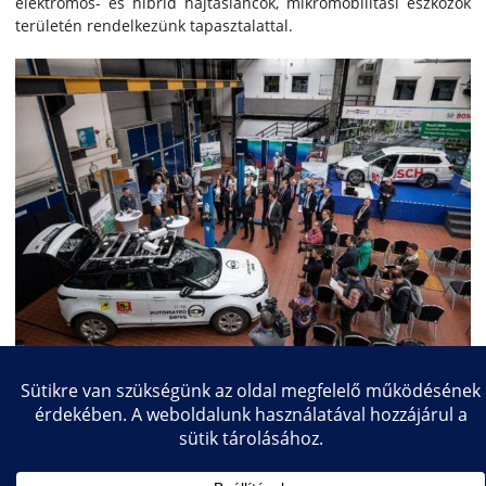
elektromos- és hibrid hajtásláncok, mikromobilitási eszközök
területén rendelkezünk tapasztalattal.
Copyright © 2026 Közlekedésmérnöki és Járműmérnöki Kar