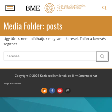
Ugrás
a
tartalomra
Keresése:
Media Folder:
posts
Úgy tűnik, nem találhatjuk meg, amit keresel. Talán a keresés
segíthet.
Keresése:
Copyright © 2026 Közlekedésmérnöki és Járműmérnöki Kar
Impresszum