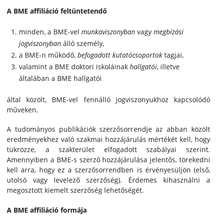
A BME affiliáció feltüntetendő
minden, a BME-vel
munkaviszonyban
vagy
megbízási
jogviszonyban
álló személy,
a BME-n működő,
befogadott kutatócsoportok
tagjai,
valamint a BME doktori iskoláinak
hallgatói
, illetve
általában a BME hallgatói
által közölt, BME-vel fennálló jogviszonyukhoz kapcsolódó
műveken.
A tudományos publikációk szerzősorrendje az abban közölt
eredményekhez való szakmai hozzájárulás mértékét kell, hogy
tükrözze, a szakterület elfogadott szabályai szerint.
Amennyiben a BME-s szerző hozzájárulása jelentős, törekedni
kell arra, hogy ez a szerzősorrendben is érvényesüljön (első,
utolsó vagy levelező szerzőség). Érdemes kihasználni a
megosztott kiemelt szerzőség lehetőségét.
A BME affiliáció formája