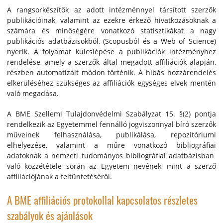
A rangsorkészítők az adott intézménnyel társított szerzők
publikációinak, valamint az ezekre érkező hivatkozásoknak a
számára és minőségére vonatkozó statisztikákat a nagy
publikációs adatbázisokból, (Scopusból és a Web of Science)
nyerik. A folyamat kulcslépése a publikációk intézményhez
rendelése, amely a szerzők által megadott affiliációk alapján,
részben automatizált módon történik. A hibás hozzárendelés
elkerüléséhez szükséges az affiliációk egységes elvek mentén
való megadása.
A BME Szellemi Tulajdonvédelmi Szabályzat 15. §(2) pontja
rendelkezik az Egyetemmel fennálló jogviszonnyal bíró szerzők
műveinek felhasználása, publikálása, repozitóriumi
elhelyezése, valamint a műre vonatkozó bibliográfiai
adatoknak a nemzeti tudományos bibliográfiai adatbázisban
való közzététele során az Egyetem nevének, mint a szerző
affiliációjának a feltüntetéséről.
A BME affiliációs protokollal kapcsolatos részletes
szabályok és ajánlások