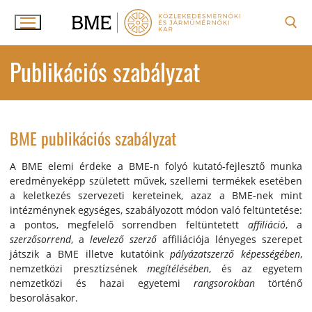
Ugrás
a
tartalomra
Keresése:
Publikációs szabályzat
BME publikációs szabályzat
A BME elemi érdeke a BME-n folyó kutató-fejlesztő munka
eredményeképp született művek, szellemi termékek esetében
a keletkezés szervezeti kereteinek, azaz a BME-nek mint
intézménynek egységes, szabályozott módon való feltüntetése:
a pontos, megfelelő sorrendben feltüntetett
affiliáció
, a
szerzősorrend
, a
levelező szerző
affiliációja lényeges szerepet
játszik a BME illetve kutatóink
pályázatszerző képességében
,
nemzetközi presztízsének
megítélésében
, és az egyetem
nemzetközi és hazai egyetemi
rangsorokban
történő
besorolásakor.