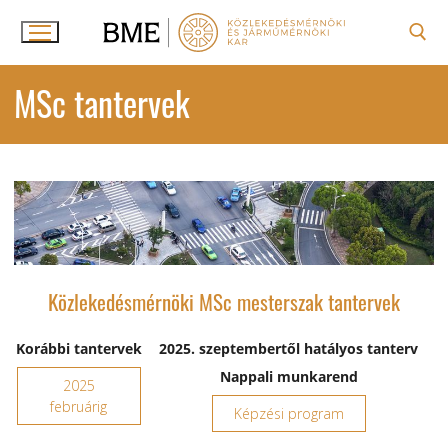
Ugrás
a
tartalomra
Keresése:
MSc tantervek
Közlekedésmérnöki MSc mesterszak tantervek
Korábbi tantervek
2025. szeptembertől hatályos tanterv
Nappali munkarend
2025
februárig
Képzési program