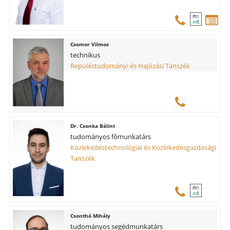
m
t
t
m
Csomor Vilmos
technikus
Repüléstudományi és Hajózási Tanszék
Csonka Bálint
tudományos főmunkatárs
Közlekedéstechnológiai és Közlekedésgazdasági
Tanszék
m
t
t
m
Csonthó Mihály
tudományos segédmunkatárs