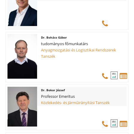
Bohács Gábor
tudományos főmunkatárs
Anyagmozgatási és Logisztikai Rendszerek
Tanszék
m
t
t
m
Bokor József
Professor Emeritus
Közlekedés- és Járműirányítási Tanszék
m
t
t
m