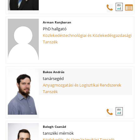
m
t
t
m
Arman Ranjbaran
PhD hallgató
Közlekedéstechnológiai és Közlekedésgazdasági
Tanszék
Bakos András
tanársegéd
Anyagmozgatási és Logisztikai Rendszerek
Tanszék
m
t
t
m
Balogh Csanád
tanszéki mérnök
Közlekedés- és Járműirányítási Tanszék