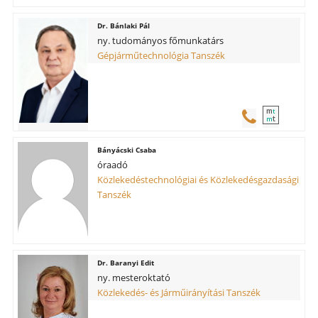
Bánlaki Pál
ny. tudományos főmunkatárs
Gépjárműtechnológia Tanszék
m
t
t
m
Bányácski Csaba
óraadó
Közlekedéstechnológiai és Közlekedésgazdasági
Tanszék
Baranyi Edit
ny. mesteroktató
Közlekedés- és Járműirányítási Tanszék