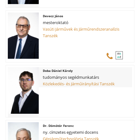
Devecz János
mesteroktató
Vasúti Járművek és Járműrendszeranalízis
Tanszék
m
t
t
m
Doba Dániel Károly
tudományos segédmunkatárs
Közlekedés- és Járműirányítási Tanszék
Dömötör Ferenc
ny. címzetes egyetemi docens
Gépjárműtechnológia Tanszék