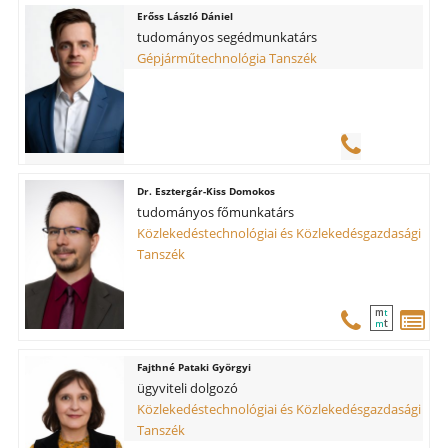
Erőss László Dániel
tudományos segédmunkatárs
Gépjárműtechnológia Tanszék
Esztergár-Kiss Domokos
tudományos főmunkatárs
Közlekedéstechnológiai és Közlekedésgazdasági
Tanszék
m
t
t
m
Fajthné Pataki Györgyi
ügyviteli dolgozó
Közlekedéstechnológiai és Közlekedésgazdasági
Tanszék