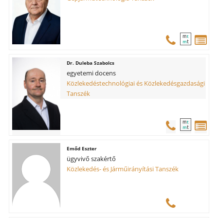
m
t
t
m
Duleba Szabolcs
egyetemi docens
Közlekedéstechnológiai és Közlekedésgazdasági
Tanszék
m
t
t
m
Emőd Eszter
ügyvivő szakértő
Közlekedés- és Járműirányítási Tanszék