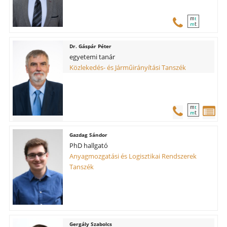
m
t
t
m
Gáspár Péter
egyetemi tanár
Közlekedés- és Járműirányítási Tanszék
m
t
t
m
Gazdag Sándor
PhD hallgató
Anyagmozgatási és Logisztikai Rendszerek
Tanszék
Gergály Szabolcs