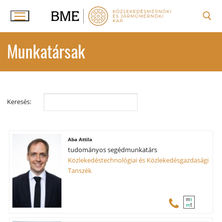
Ugrás
a
tartalomra
Keresése:
Munkatársak
Keresés:
Aba Attila
tudományos segédmunkatárs
Közlekedéstechnológiai és Közlekedésgazdasági
Tanszék
m
t
t
m