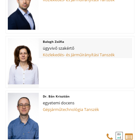
Balogh Zsófia
ügyvivő szakértő
Közlekedés- és Járműirányítási Tanszék
Bán Krisztián
egyetemi docens
Gépjárműtechnológia Tanszék
m
t
t
m