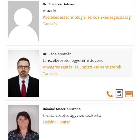
Boldizsár Adrienn
óraadó
Közlekedéstechnológiai és Közlekedésgazdasági
Tanszék
Bóna Krisztián
tanszékvezető, egyetemi docens
Anyagmozgatási és Logisztikai Rendszerek
Tanszék
m
t
t
m
Bónáné Mózer Krisztina
hivatalvezető, ügyvivő szakértő
Dékáni Hivatal