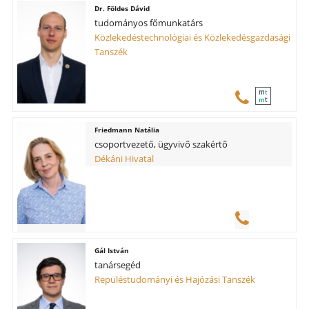
Földes Dávid
tudományos főmunkatárs
Közlekedéstechnológiai és Közlekedésgazdasági
Tanszék
m
t
t
m
Friedmann Natália
csoportvezető, ügyvivő szakértő
Dékáni Hivatal
Gál István
tanársegéd
Repüléstudományi és Hajózási Tanszék