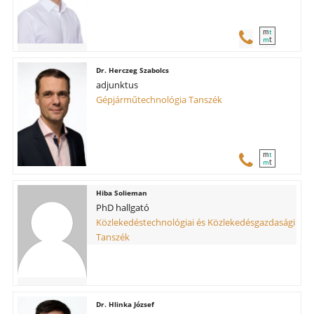
m
t
t
m
Herczeg Szabolcs
adjunktus
Gépjárműtechnológia Tanszék
m
t
t
m
Hiba Solieman
PhD hallgató
Közlekedéstechnológiai és Közlekedésgazdasági
Tanszék
Hlinka József