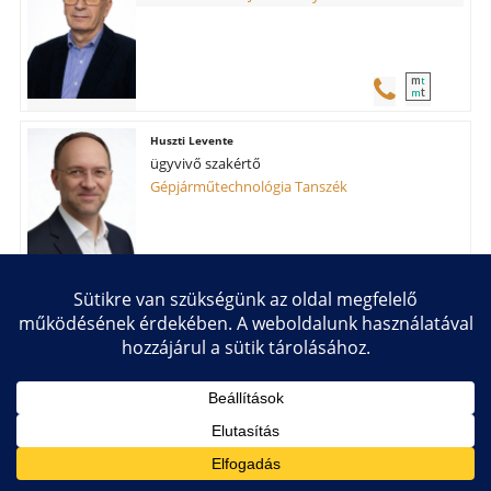
m
t
t
m
Huszti Levente
ügyvivő szakértő
Gépjárműtechnológia Tanszék
Jáger Rebeka Anna
PhD hallgató
Közlekedés- és Járműirányítási Tanszék