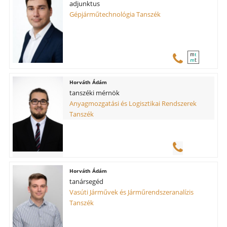
adjunktus
Gépjárműtechnológia Tanszék
m
t
t
m
Horváth Ádám
tanszéki mérnök
Anyagmozgatási és Logisztikai Rendszerek
Tanszék
Horváth Ádám
tanársegéd
Vasúti Járművek és Járműrendszeranalízis
Tanszék