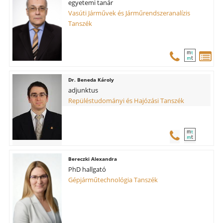
egyetemi tanár
Vasúti Járművek és Járműrendszeranalízis
Tanszék
m
t
t
m
Beneda Károly
adjunktus
Repüléstudományi és Hajózási Tanszék
m
t
t
m
Bereczki Alexandra
PhD hallgató
Gépjárműtechnológia Tanszék