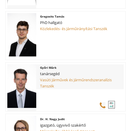
Gregosits Tamás
PhD hallgató
Közlekedés- és Járműirányítási Tanszék
Győri Márk
tanársegéd
Vasúti Járművek és Járműrendszeranalízis
Tanszék
m
t
t
m
H. Nagy Judit
igazgató, ügyvivő szakértő