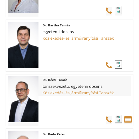
m
t
t
m
Bartha Tamás
egyetemi docens
Közlekedés- és Járműirányítási Tanszék
m
t
t
m
Bécsi Tamás
tanszékvezető, egyetemi docens
Közlekedés- és Járműirányítási Tanszék
m
t
t
m
Béda Péter