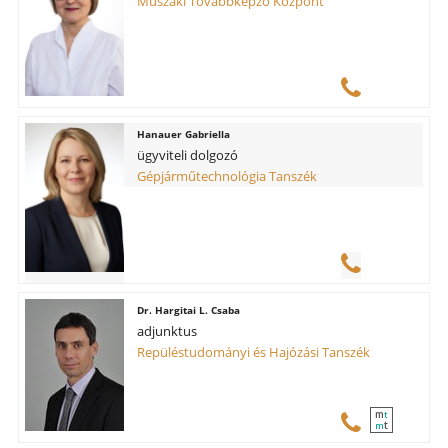
Műszaki Továbbképző Központ
Hanauer Gabriella
ügyviteli dolgozó
Gépjárműtechnológia Tanszék
Hargitai L. Csaba
adjunktus
Repüléstudományi és Hajózási Tanszék
m
t
t
m