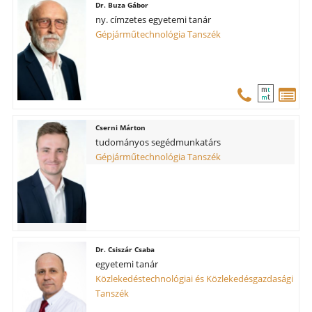
Buza Gábor
ny. címzetes egyetemi tanár
Gépjárműtechnológia Tanszék
m
t
t
m
Cserni Márton
tudományos segédmunkatárs
Gépjárműtechnológia Tanszék
Csiszár Csaba
egyetemi tanár
Közlekedéstechnológiai és Közlekedésgazdasági
Tanszék