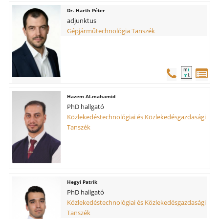
Harth Péter
adjunktus
Gépjárműtechnológia Tanszék
m
t
t
m
Hazem Al-mahamid
PhD hallgató
Közlekedéstechnológiai és Közlekedésgazdasági
Tanszék
Hegyi Patrik
PhD hallgató
Közlekedéstechnológiai és Közlekedésgazdasági
Tanszék