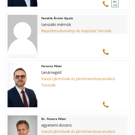
m
t
t
m
Fendrik Ármin Gyula
tanszéki mérnök
Repüléstudományi és Hajózási Tanszék
Ferencz Péter
tanársegéd
Vasúti Járművek és Járműrendszeranalízis
Tanszék
Ficzere Péter
egyetemi docens
Vasúti Járművek és Járműrendszeranalízis