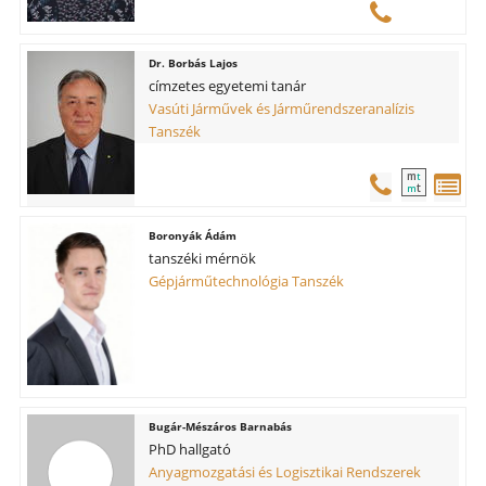
Borbás Lajos
címzetes egyetemi tanár
Vasúti Járművek és Járműrendszeranalízis
Tanszék
m
t
t
m
Boronyák Ádám
tanszéki mérnök
Gépjárműtechnológia Tanszék
Bugár-Mészáros Barnabás
PhD hallgató
Anyagmozgatási és Logisztikai Rendszerek