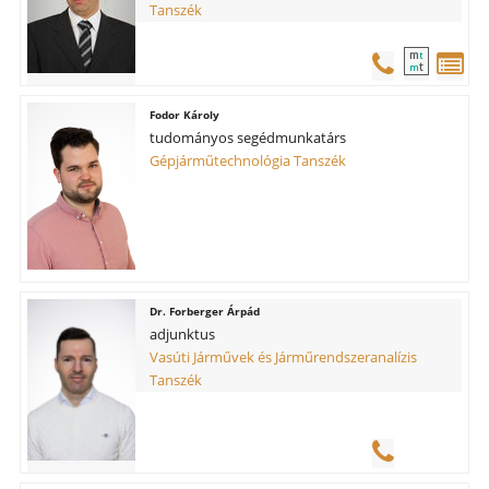
Tanszék
m
t
t
m
Fodor Károly
tudományos segédmunkatárs
Gépjárműtechnológia Tanszék
Forberger Árpád
adjunktus
Vasúti Járművek és Járműrendszeranalízis
Tanszék