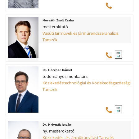
Horváth Zsolt Csaba
mesteroktató
Vasúti Járművek és Járműrendszeranalízis
Tanszék
m
t
t
m
Hörcher Dániel
tudományos munkatárs
Közlekedéstechnológiai és Közlekedésgazdasági
Tanszék
m
t
t
m
Hrivnák István
ny. mesteroktató
Közlekedés- és Járműirányítási Tanszék