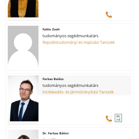
Faltin Zsolt
tudományos segédmunkatárs
Repüléstudományi és Hajózási Tanszék
Farkas Balázs
tudományos segédmunkatárs
Közlekedés- és Járműirányítási Tanszék
m
t
t
m
Farkas Bálint