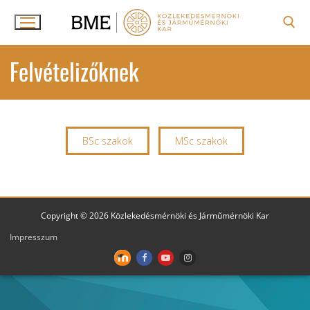
Ugrás
a
tartalomra
Keresése:
Felvételizőknek
BSc szakok
MSc szakok
Copyright © 2026 Közlekedésmérnöki és Járműmérnöki Kar
Impresszum