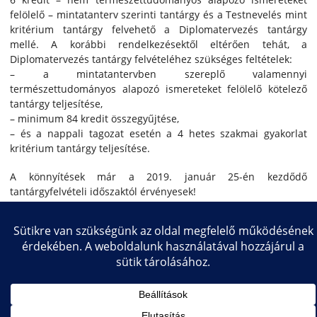
felölelő – mintatanterv szerinti tantárgy és a Testnevelés mint
kritérium tantárgy felvehető a Diplomatervezés tantárgy
mellé. A korábbi rendelkezésektől eltérően tehát, a
Diplomatervezés tantárgy felvételéhez szükséges feltételek:
– a mintatantervben szereplő valamennyi
természettudományos alapozó ismereteket felölelő kötelező
tantárgy teljesítése,
– minimum 84 kredit összegyűjtése,
– és a nappali tagozat esetén a 4 hetes szakmai gyakorlat
kritérium tantárgy teljesítése.
A könnyítések már a 2019. január 25-én kezdődő
tantárgyfelvételi időszaktól érvényesek!
Copyright © 2026 Közlekedésmérnöki és Járműmérnöki Kar
Impresszum