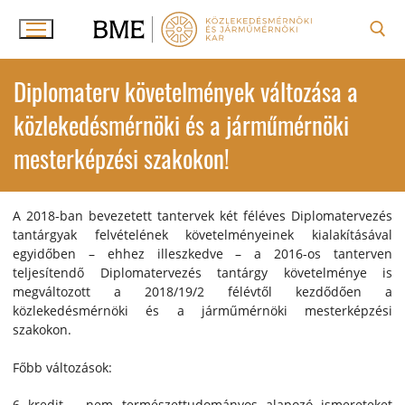
Ugrás
a
tartalomra
Keresése:
Diplomaterv követelmények változása a
közlekedésmérnöki és a járműmérnöki
mesterképzési szakokon!
A 2018-ban bevezetett tantervek két féléves Diplomatervezés
tantárgyak felvételének követelményeinek kialakításával
egyidőben – ehhez illeszkedve – a 2016-os tanterven
teljesítendő Diplomatervezés tantárgy követelménye is
megváltozott a 2018/19/2 félévtől kezdődően a
közlekedésmérnöki és a járműmérnöki mesterképzési
szakokon.
Főbb változások:
6 kredit – nem természettudományos alapozó ismereteket