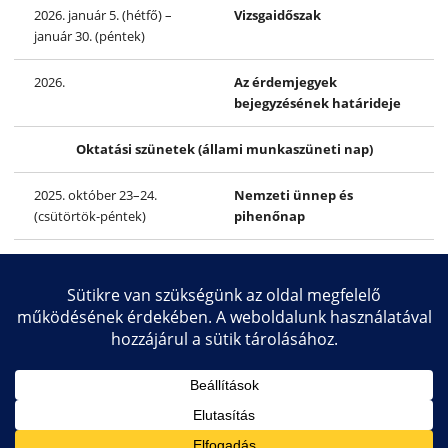
2026. január 5. (hétfő) –
Vizsgaidőszak
január 30. (péntek)
2026.
Az érdemjegyek
bejegyzésének határideje
Oktatási szünetek (állami munkaszüneti nap)
2025. október 23–24.
Nemzeti ünnep és
(csütörtök-péntek)
pihenőnap
2025. december 22–2026.
Téli szünet
január 2.
Copyright © 2026 Közlekedésmérnöki és Járműmérnöki Kar
Impresszum