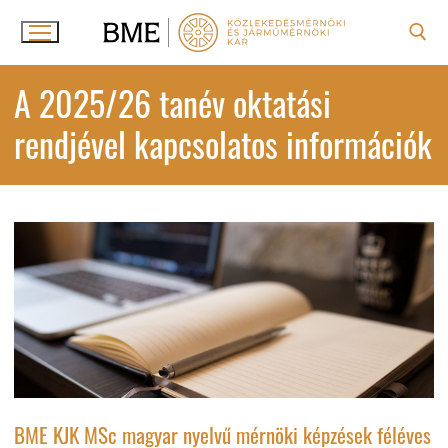
Ugrás
a
tartalomra
Keresése:
A 2025/26 tanév oktatási
rendjével kapcsolatos információk
BME KJK MSc magyar nyelvű mérnöki képzések féléves