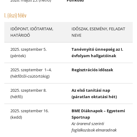
2026. május 25. (hétfő)
Pünkösd
I. (őszi) félév
IDŐPONT, IDŐTARTAM,
IDŐSZAK, ESEMÉNY, FELADAT
HATÁRIDŐ
NEVE
2025. szeptember 5.
Tanévnyitó ünnepség az I.
(péntek)
évfolyam hallgatóinak
2025. szeptember 1–4.
Regisztrációs időszak
(hétfőtől-csütörtökig)
2025. szeptember 8.
Az első tanítási nap
(hétfő)
(páratlan oktatási hét)
2025. szeptember 16.
BME Diáknapok – Egyetemi
(kedd)
Sportnap
Az órarend szerinti
foglalkozások elmaradnak