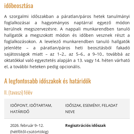
időbeosztása
A szorgalmi időszakban a páratlan/páros hetek tanulmányi
foglalkozásai a hagyományos naptárral egyező módon
kerülnek megszervezésre. A nappali munkarendben tanuló
hallgatók a megszokott módon és időben vesznek részt a
foglalkozásokon. A levelező munkarendben tanuló hallgatók
jelenléte – a páratlan/páros heti beosztásból fakadó
sajátosságok miatt – az 1–2., az 5–6., a 9–10., továbbá az
oktatókkal való egyeztetés alapján a 13. vagy 14. héten várható
el, a további heteken pedig opcionális.
A legfontosabb időszakok és határidők
II. (tavaszi) félév
IDŐPONT, IDŐTARTAM,
IDŐSZAK, ESEMÉNY, FELADAT
HATÁRIDŐ
NEVE
2026. február 9–12.
Regisztrációs időszak
(hétfőtől-csütörtökig)