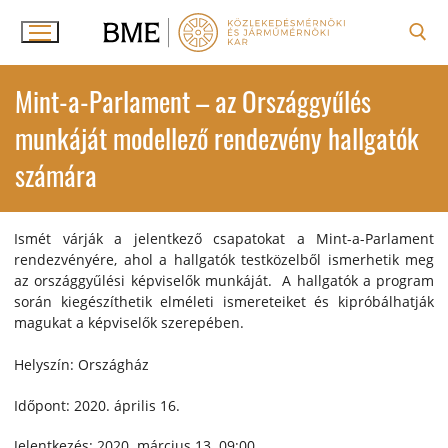
Ugrás
a
tartalomra
Keresése:
Mint-a-Parlament – az Országgyűlés
munkáját modellező rendezvény hallgatók
számára
Ismét várják a jelentkező csapatokat a Mint-a-Parlament
rendezvényére, ahol a hallgatók testközelből ismerhetik meg
az országgyűlési képviselők munkáját. A hallgatók a program
során kiegészíthetik elméleti ismereteiket és kipróbálhatják
magukat a képviselők szerepében.
Helyszín: Országház
Időpont: 2020. április 16.
Jelentkezés: 2020. március 13. 09:00