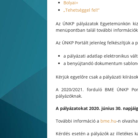
Bolyai+
„Tehetséggel fel!”
Az ÚNKP pályázatok Egyetemünkön kiz
menüpontban talál további információk
Az ÚNKP Portált jelenleg felkészítjük a
a pályázati adatlap elektronikus vált
a benyújtandó dokumentum sablon
Kérjük egyelőre csak a pályázati kiíráso
A 2020/2021. forduló BME ÚNKP Portá
pályázóknak.
A pályázatokat 2020. június 30. napjái
További információ a
bme.hu
-n olvasha
Kérdés esetén a pályázók az illetékes 