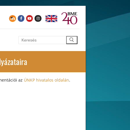
Keresése:
lyázataira
mentációi az
ÚNKP hivatalos oldalán
.