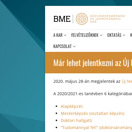
Ugrás
a
tartalomra
A KAR
FELVÉTELIZŐKNEK
OKTATÁS
KAPCSOLAT
Már lehet jelentkezni az Ú
2020. május 28-án megjelentek az
Új N
A 2020/2021-es tanévben 6 kategóriában
Alapképzés
Mesterképzés (osztatlan képzés)
Doktori hallgató
“Tudománnyal fel!” (doktorváromány