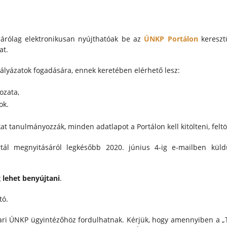
árólag elektronikusan nyújthatóak be az
ÚNKP Portálon
kereszt
at.
 pályázatok fogadására, ennek keretében elérhető lesz:
ozata,
ok.
kat tanulmányozzák, minden adatlapot a Portálon kell kitölteni, feltö
l megnyitásáról legkésőbb 2020. június 4-ig e-mailben küldünk
g lehet benyújtani
.
tó.
kari ÚNKP ügyintézőhöz fordulhatnak. Kérjük, hogy amennyiben a „T