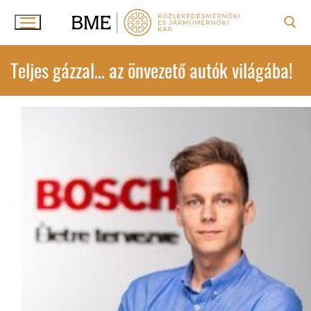
Ugrás
a
tartalomra
Keresése:
Teljes gázzal… az önvezető autók világába!