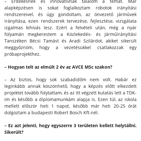
– Érdekesnek és innovatívnak találom a témát. Már
alapképzésen is sokat foglalkoztam robotok irányítási
rendszereivel, és úgy gondoltam, az önvezető járművek
irányítása, ezen rendszerek tervezése, fejlesztése, vizsgálata
izgalmas kihívás lesz. Ezért a felvételi után, még a nyár
folyamán megkerestem a Közlekedés- és Járműirányítási
Tanszéken Bécsi Tamást és Aradi Szilárdot, akiket sikerült
meggyőznöm, hogy a vezetésükkel csatlakozzak egy
próbaprojekthez.
– Hogyan telt az elmúlt 2 év az AVCE MSc szakon?
– Az biztos, hogy sok szabadidőm nem volt. Habár ez
leginkább annak köszönhető, hogy a képzés előtt elkezdett
projektet tovább folytattam, és az itt végzett kutatás lett a TDK-
im és később a diplomamunkám alapja is. Ezen túl, az iskola
mellett először heti 1 napot, később már heti 20-25 órát
dolgoztam a budapesti Robert Bosch Kft-nél.
– Ez azt jelenti, hogy egyszerre 3 területen kellett helytállni.
Sikerült?