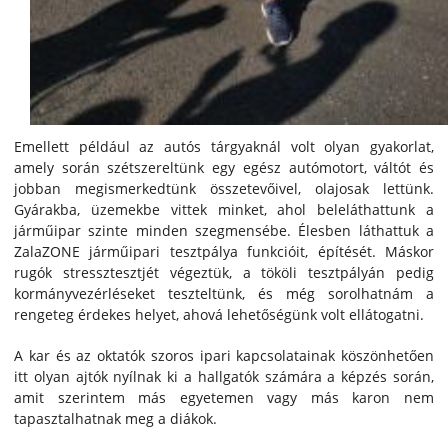
Emellett például az autós tárgyaknál volt olyan gyakorlat,
amely során szétszereltünk egy egész autómotort, váltót és
jobban megismerkedtünk összetevőivel, olajosak lettünk.
Gyárakba, üzemekbe vittek minket, ahol beleláthattunk a
járműipar szinte minden szegmensébe. Élesben láthattuk a
ZalaZONE járműipari tesztpálya funkcióit, építését. Máskor
rugók stressztesztjét végeztük, a tököli tesztpályán pedig
kormányvezérléseket teszteltünk, és még sorolhatnám a
rengeteg érdekes helyet, ahová lehetőségünk volt ellátogatni.
A kar és az oktatók szoros ipari kapcsolatainak köszönhetően
itt olyan ajtók nyílnak ki a hallgatók számára a képzés során,
amit szerintem más egyetemen vagy más karon nem
tapasztalhatnak meg a diákok.