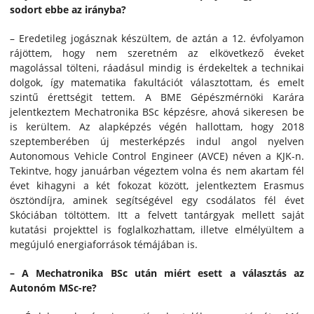
sodort ebbe az irányba?
– Eredetileg jogásznak készültem, de aztán a 12. évfolyamon
rájöttem, hogy nem szeretném az elkövetkező éveket
magolással tölteni, ráadásul mindig is érdekeltek a technikai
dolgok, így matematika fakultációt választottam, és emelt
szintű érettségit tettem. A BME Gépészmérnöki Karára
jelentkeztem Mechatronika BSc képzésre, ahová sikeresen be
is kerültem. Az alapképzés végén hallottam, hogy 2018
szeptemberében új mesterképzés indul angol nyelven
Autonomous Vehicle Control Engineer (AVCE) néven a KJK-n.
Tekintve, hogy januárban végeztem volna és nem akartam fél
évet kihagyni a két fokozat között, jelentkeztem Erasmus
ösztöndíjra, aminek segítségével egy csodálatos fél évet
Skóciában töltöttem. Itt a felvett tantárgyak mellett saját
kutatási projekttel is foglalkozhattam, illetve elmélyültem a
megújuló energiaforrások témájában is.
– A Mechatronika BSc után miért esett a választás az
Autonóm MSc-re?