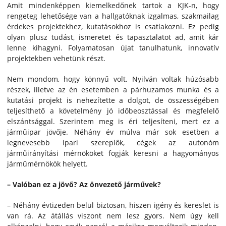
Amit mindenképpen kiemelkedőnek tartok a KJK-n, hogy
rengeteg lehetősége van a hallgatóknak izgalmas, szakmailag
érdekes projektekhez, kutatásokhoz is csatlakozni. Ez pedig
olyan plusz tudást, ismeretet és tapasztalatot ad, amit kár
lenne kihagyni. Folyamatosan újat tanulhatunk, innovatív
projektekben vehetünk részt.
Nem mondom, hogy könnyű volt. Nyilván voltak húzósabb
részek, illetve az én esetemben a párhuzamos munka és a
kutatási projekt is nehezítette a dolgot, de összességében
teljesíthető a követelmény jó időbeosztással és megfelelő
elszántsággal. Szerintem meg is éri teljesíteni, mert ez a
járműipar jövője. Néhány év múlva már sok esetben a
legnevesebb ipari szereplők, cégek az autonóm
járműirányítási mérnököket fogják keresni a hagyományos
járműmérnökök helyett.
– Valóban ez a jövő? Az önvezető járművek?
– Néhány évtizeden belül biztosan, hiszen igény és kereslet is
van rá. Az átállás viszont nem lesz gyors. Nem úgy kell