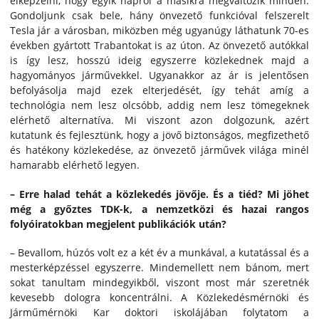
elképzelni, hogy egyik napról a másikra megváltozik minden.
Gondoljunk csak bele, hány önvezető funkcióval felszerelt
Tesla jár a városban, miközben még ugyanúgy láthatunk 70-es
években gyártott Trabantokat is az úton. Az önvezető autókkal
is így lesz, hosszú ideig egyszerre közlekednek majd a
hagyományos járművekkel. Ugyanakkor az ár is jelentősen
befolyásolja majd ezek elterjedését, így tehát amíg a
technológia nem lesz olcsóbb, addig nem lesz tömegeknek
elérhető alternatíva. Mi viszont azon dolgozunk, azért
kutatunk és fejlesztünk, hogy a jövő biztonságos, megfizethető
és hatékony közlekedése, az önvezető járművek világa minél
hamarabb elérhető legyen.
– Erre halad tehát a közlekedés jövője. És a tiéd? Mi jöhet
még a győztes TDK-k, a nemzetközi és hazai rangos
folyóiratokban megjelent publikációk után?
– Bevallom, húzós volt ez a két év a munkával, a kutatással és a
mesterképzéssel egyszerre. Mindemellett nem bánom, mert
sokat tanultam mindegyikből, viszont most már szeretnék
kevesebb dologra koncentrálni. A Közlekedésmérnöki és
Járműmérnöki Kar doktori iskolájában folytatom a