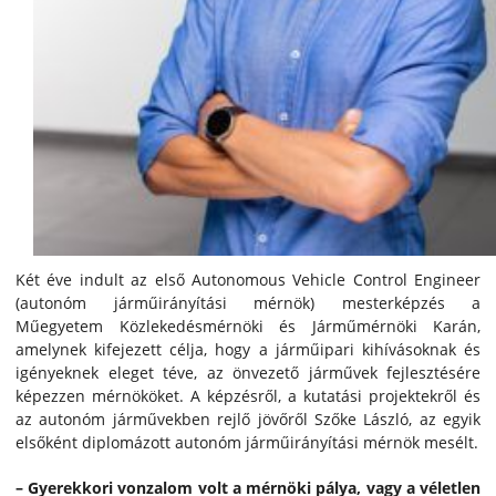
Két éve indult az első Autonomous Vehicle Control Engineer
(autonóm járműirányítási mérnök) mesterképzés a
Műegyetem Közlekedésmérnöki és Járműmérnöki Karán,
amelynek kifejezett célja, hogy a járműipari kihívásoknak és
igényeknek eleget téve, az önvezető járművek fejlesztésére
képezzen mérnököket. A képzésről, a kutatási projektekről és
az autonóm járművekben rejlő jövőről Szőke László, az egyik
elsőként diplomázott autonóm járműirányítási mérnök mesélt.
– Gyerekkori vonzalom volt a mérnöki pálya, vagy a véletlen