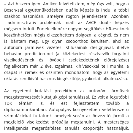
– Azt hiszem igen. Amikor felvételiztem, még úgy volt, hogy a
Bosch-sal együttműködésben duális képzés is indul a többi
szakhoz hasonlóan, amelyre rögtön jelentkeztem. Azonban
adminisztratív problémák miatt az AVCE duális képzés
mégsem indult. Ennek ellenére nagyon segítőkész HR-eseknek
köszönhetően mégis elkezdhettem dolgozni a cégnél, és nem
is bántam meg. Egy olyan csoporthoz kerültem, ahol az
autonóm járművek vezetési stílusainak designjával, illetve
behavior prediction-nel (a közlekedési résztvevők forgalmi
viselkedésének és jövőbeli cselekedetének előrejelzése)
foglalkozom már 2 éve. Izgalmas, kihívásokkal teli munka, a
csapat is remek és őszintén mondhatom, hogy az egyetemi
oktatás rendkívül hasznos kiegészítője, gyakorlati alkalmazása.
Az egyetemi kutatási projektben az autonóm járművek
mozgástervezését kutatjuk gépi tanulással. Ez volt a legutóbbi
TDK témám is, és ezt fejlesztettem tovább a
diplomamunkámban. Autópályás környezetben véletlenszerű
szimulációkat futtatunk, amelyek során az önvezető jármű a
megfelelő viselkedést próbálja megtanulni. A mesterséges
intelligencia megerősítéses tanulás csoportját használjuk,