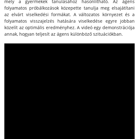
mely a gyermekek tanulásához hasonlítható. Az ágens
folyamatos próbálkozások közepette tanulja meg elsajátítani
az elvárt viselkedési formákat. A változatos környezet és a
folyamatos visszajelzés hatására viselkedése egyre jobban
közelít az optimális eredményhez. A videó egy demonstrációja
annak, hogyan teljesít az ágens különböző szituációkban.