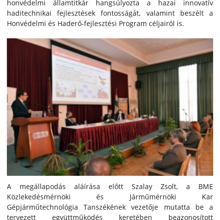
honvédelmi államtitkár hangsúlyozta a hazai innovatív
haditechnikai fejlesztések fontosságát, valamint beszélt a
Honvédelmi és Haderő-fejlesztési Program céljairól is.
A megállapodás aláírása előtt Szalay Zsolt, a BME
Közlekedésmérnöki és Járműmérnöki Kar
Gépjárműtechnológia Tanszékének vezetője mutatta be a
tervezett együttműködés keretében beazonosított