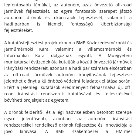
legfontosabb témákat, az autonóm, azaz önvezető off-road
járművek fejlesztését, az egyre fontosabb szerepet játszó
autonóm drónok és drón-rajok fejlesztését, valamint a
hadiiparban is kiemelt fontosságú kiberbiztonsági
fejlesztéseket.
A kutatásfejlesztési projektekben a BME Közlekedésmérnöki és
Járműmérnöki Kara, valamint a Villamosmérnöki és
Informatikai Kara dolgoznak együtt. A Műegyetem
munkatársai évtizedek óta kutatják a közúti önvezető járművek
irányítási rendszereit, azonban a hadiipar számára elsősorban
az off-road járművek autonóm irányításának fejlesztése
jelenthet előnyt a különböző védelmi feladatok ellátása során.
Ezért a jelenlegi kutatások eredményeit felhasználva új, off-
road irányítási rendszerek kutatásával és fejlesztésével
bővítheti projektjeit az egyetem.
A drónok felderítő-, és a légi hadviselésben betöltött szerepe
egyre jelentősebb, azonban az autonóm irányítási
rendszerekkel rendelkező drónok fejlesztése és innovációja a
jövő kihívása. A BME szakemberei a HM-mel