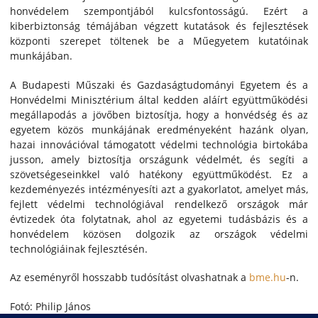
honvédelem szempontjából kulcsfontosságú. Ezért a
kiberbiztonság témájában végzett kutatások és fejlesztések
központi szerepet töltenek be a Műegyetem kutatóinak
munkájában.
A Budapesti Műszaki és Gazdaságtudományi Egyetem és a
Honvédelmi Minisztérium által kedden aláírt együttműködési
megállapodás a jövőben biztosítja, hogy a honvédség és az
egyetem közös munkájának eredményeként hazánk olyan,
hazai innovációval támogatott védelmi technológia birtokába
jusson, amely biztosítja országunk védelmét, és segíti a
szövetségeseinkkel való hatékony együttműködést. Ez a
kezdeményezés intézményesíti azt a gyakorlatot, amelyet más,
fejlett védelmi technológiával rendelkező országok már
évtizedek óta folytatnak, ahol az egyetemi tudásbázis és a
honvédelem közösen dolgozik az országok védelmi
technológiáinak fejlesztésén.
Az eseményről hosszabb tudósítást olvashatnak a
bme.hu
-n.
Fotó: Philip János