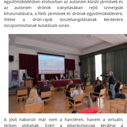
együttműködésben elsősorban az autonóm közúti járművek és
az autonóm drónok irányításában rejlő szinergiák
kihasználására, a földi járművek és drónok együttműködésére,
illetve a drón-rajok összehangolásának kérdésére
összpontosítanak kutatásaik során.
A jövő háborúit már nem a harctéren, hanem a virtuális
térben vívhatják. Ezért a kiberbiztonság kérdése a