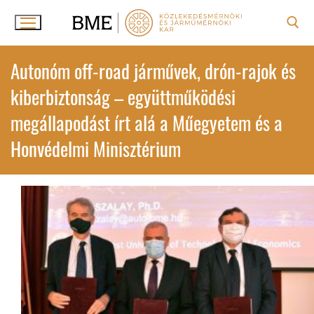
Ugrás
a
tartalomra
Keresése:
Autonóm off-road járművek, drón-rajok és
kiberbiztonság – együttműködési
megállapodást írt alá a Műegyetem és a
Honvédelmi Minisztérium