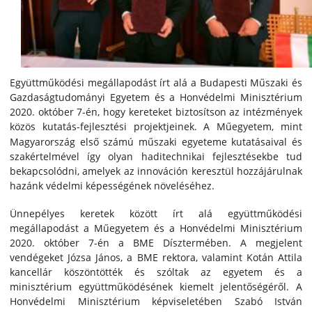
Együttműködési megállapodást írt alá a Budapesti Műszaki és
Gazdaságtudományi Egyetem és a Honvédelmi Minisztérium
2020. október 7-én, hogy kereteket biztosítson az intézmények
közös kutatás-fejlesztési projektjeinek.
A Műegyetem, mint
Magyarország első számú műszaki egyeteme kutatásaival és
szakértelmével így olyan haditechnikai fejlesztésekbe tud
bekapcsolódni, amelyek az innováción keresztül hozzájárulnak
hazánk védelmi képességének növeléséhez.
Ünnepélyes keretek között írt alá együttműködési
megállapodást a Műegyetem és a Honvédelmi Minisztérium
2020. október 7-én a BME Dísztermében. A megjelent
vendégeket Józsa János, a BME rektora, valamint Kotán Attila
kancellár köszöntötték és szóltak az egyetem és a
minisztérium együttműködésének kiemelt jelentőségéről. A
Honvédelmi Minisztérium képviseletében Szabó István