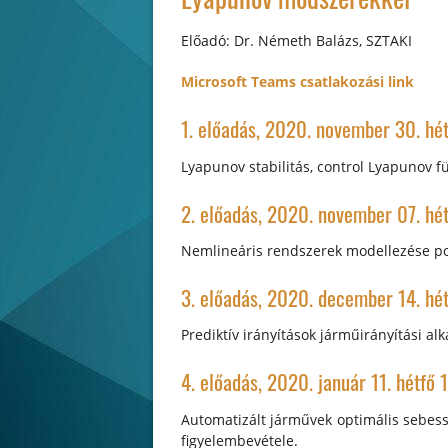
Előadó: Dr. Németh Balázs, SZTAKI
Microsoft Teams csatlakozási link
1. előadás, 2020. november 30. hé
Lyapunov stabilitás, control Lyapunov 
2. előadás, 2020. november 07. hé
Nemlineáris rendszerek modellezése po
3. előadás, 2020. december 14. hé
Prediktív irányítások járműirányítási alk
4. előadás, 2020. január 11. hétfő 
Automatizált járművek optimális sebess
figyelembevétele.