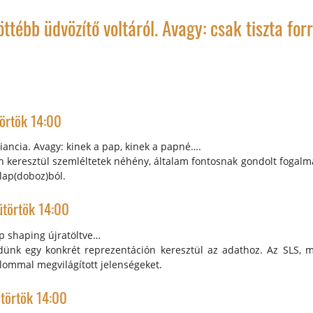
ttébb üdvözítő voltáról. Avagy: csak tiszta for
törtök 14:00
iancia. Avagy: kinek a pap, kinek a papné….
 keresztül szemléltetek néhény, általam fontosnak gondolt fogalma
alap(doboz)ból.
ütörtök 14:00
op shaping újratöltve…
nk egy konkrét reprezentáción keresztül az adathoz. Az SLS, mi
alommal megvilágított jelenségeket.
ütörtök 14:00