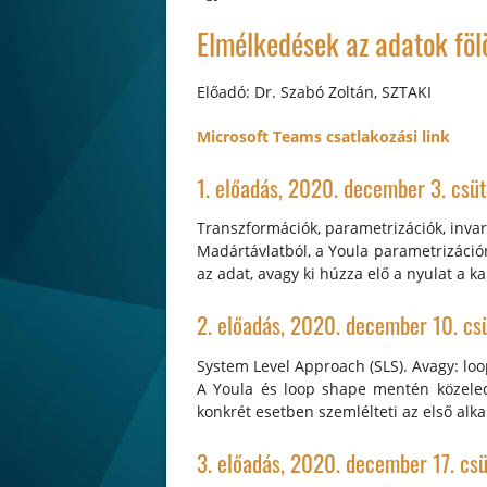
Elmélkedések az adatok fölö
Előadó: Dr. Szabó Zoltán, SZTAKI
Microsoft Teams csatlakozási link
1. előadás, 2020. december 3. csü
Transzformációk, parametrizációk, invar
Madártávlatból, a Youla parametrizáción
az adat, avagy ki húzza elő a nyulat a k
2. előadás, 2020. december 10. cs
System Level Approach (SLS). Avagy: lo
A Youla és loop shape mentén közeledü
konkrét esetben szemlélteti az első alk
3. előadás, 2020. december 17. cs