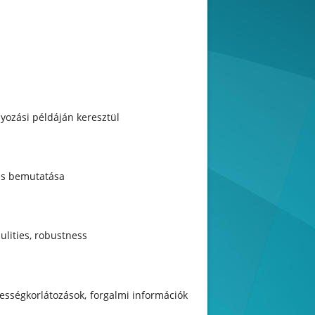
yozási példáján keresztül
is bemutatása
qulities, robustness
ességkorlátozások, forgalmi információk