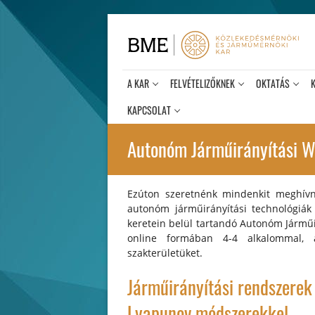
Ugrás
a
tartalomra
A KAR
FELVÉTELIZŐKNEK
OKTATÁS
KAPCSOLAT
Autonóm Járműirányítási W
Ezúton szeretnénk mindenkit meghívni
autonóm járműirányítási technológiák
keretein belül tartandó Autonóm Járműi
online formában 4-4 alkalommal, 
szakterületüket.
Járműirányítási rendszerek 
Lyapunov módszerekkel