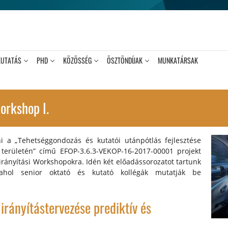
KUTATÁS
PHD
KÖZÖSSÉG
ÖSZTÖNDÍJAK
MUNKATÁRSAK
orkshop I.
 a „Tehetséggondozás és kutatói utánpótlás fejlesztése
 területén” című EFOP-3.6.3-VEKOP-16-2017-00001 projekt
rányítási Workshopokra. Idén két előadássorozatot tartunk
ahol senior oktató és kutató kollégák mutatják be
irányítástervezése prediktív és