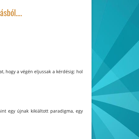
rásból….
t, hogy a végén eljussak a kérdésig: hol
nt egy újnak kikiáltott paradigma, egy