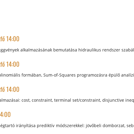
tfő 14:00
függvények alkalmazásának bemutatása hidraulikus rendszer szabál
tfő 14:00
linomiális formában, Sum-of-Squares programozásra épülő analíz
tfő 14:00
almazásai: cost, constraint, terminal set/constraint, disjunctive ine
14:00
égtartó irányítása prediktív módszerekkel: jövőbeli domborzat, seb