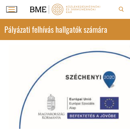
Ugrás
a
tartalomra
Keresése:
Pályázati felhívás hallgatók számára