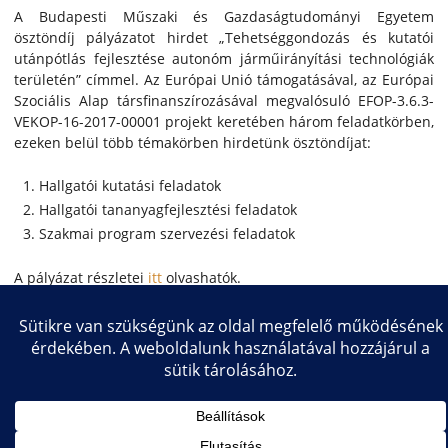
A Budapesti Műszaki és Gazdaságtudományi Egyetem
ösztöndíj pályázatot hirdet „Tehetséggondozás és kutatói
utánpótlás fejlesztése autonóm járműirányítási technológiák
területén” címmel. Az Európai Unió támogatásával, az Európai
Szociális Alap társfinanszírozásával megvalósuló EFOP-3.6.3-
VEKOP-16-2017-00001 projekt keretében három feladatkörben,
ezeken belül több témakörben hirdetünk ösztöndíjat:
Hallgatói kutatási feladatok
Hallgatói tananyagfejlesztési feladatok
Szakmai program szervezési feladatok
A pályázat részletei
itt
olvashatók.
Copyright © 2026 Közlekedésmérnöki és Járműmérnöki Kar
Impresszum