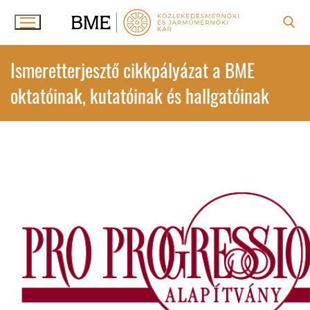
Ugrás
a
tartalomra
Keresése:
Ismeretterjesztő cikkpályázat a BME
oktatóinak, kutatóinak és hallgatóinak