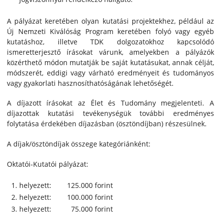
A pályázat keretében olyan kutatási projektekhez, például az
Új Nemzeti Kiválóság Program keretében folyó vagy egyéb
kutatáshoz, illetve TDK dolgozatokhoz kapcsolódó
ismeretterjesztő írásokat várunk, amelyekben a pályázók
közérthető módon mutatják be saját kutatásukat, annak célját,
módszerét, eddigi vagy várható eredményeit és tudományos
vagy gyakorlati hasznosíthatóságának lehetőségét.
A díjazott írásokat az Élet és Tudomány megjelenteti. A
díjazottak kutatási tevékenységük további eredményes
folytatása érdekében díjazásban (ösztöndíjban) részesülnek.
A díjak/ösztöndíjak összege kategóriánként:
Oktatói-Kutatói pályázat:
helyezett: 125.000 forint
helyezett: 100.000 forint
helyezett: 75.000 forint