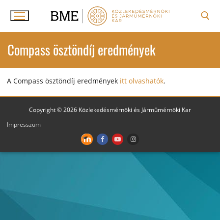
Ugrás
a
tartalomra
Keresése:
Compass ösztöndíj eredmények
A Compass ösztöndíj eredmények
itt olvashatók
.
Copyright © 2026 Közlekedésmérnöki és Járműmérnöki Kar
Impresszum