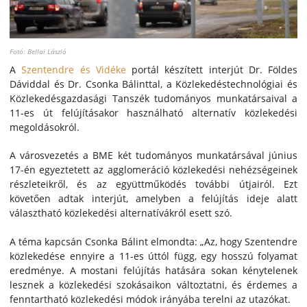
Fotó: Bellai László
A
Szentendre és Vidéke
portál készített interjút Dr. Földes
Dáviddal és Dr. Csonka Bálinttal, a Közlekedéstechnológiai és
Közlekedésgazdasági Tanszék tudományos munkatársaival a
11-es út felújításakor használható alternatív közlekedési
megoldásokról.
A városvezetés a BME két tudományos munkatársával június
17-én egyeztetett az agglomeráció közlekedési nehézségeinek
részleteikről, és az együttműködés további útjairól. Ezt
követően adtak interjút, amelyben a felújítás ideje alatt
választható közlekedési alternatívákról esett szó.
A téma kapcsán Csonka Bálint elmondta: „Az, hogy Szentendre
közlekedése ennyire a 11-es úttól függ, egy hosszú folyamat
eredménye. A mostani felújítás hatására sokan kénytelenek
lesznek a közlekedési szokásaikon változtatni, és érdemes a
fenntartható közlekedési módok irányába terelni az utazókat.