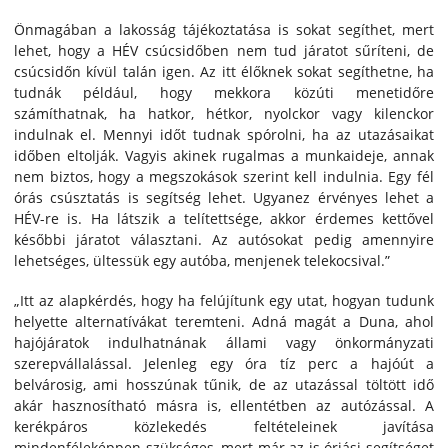
Önmagában a lakosság tájékoztatása is sokat segíthet, mert
lehet, hogy a HÉV csúcsidőben nem tud járatot sűríteni, de
csúcsidőn kívül talán igen. Az itt élőknek sokat segíthetne, ha
tudnák például, hogy mekkora közúti menetidőre
számíthatnak, ha hatkor, hétkor, nyolckor vagy kilenckor
indulnak el. Mennyi időt tudnak spórolni, ha az utazásaikat
időben eltolják. Vagyis akinek rugalmas a munkaideje, annak
nem biztos, hogy a megszokások szerint kell indulnia. Egy fél
órás csúsztatás is segítség lehet. Ugyanez érvényes lehet a
HÉV-re is. Ha látszik a telítettsége, akkor érdemes kettővel
későbbi járatot választani. Az autósokat pedig amennyire
lehetséges, ültessük egy autóba, menjenek telekocsival.”
„Itt az alapkérdés, hogy ha felújítunk egy utat, hogyan tudunk
helyette alternatívákat teremteni. Adná magát a Duna, ahol
hajójáratok indulhatnának állami vagy önkormányzati
szerepvállalással. Jelenleg egy óra tíz perc a hajóút a
belvárosig, ami hosszúnak tűnik, de az utazással töltött idő
akár hasznosítható másra is, ellentétben az autózással. A
kerékpáros közlekedés feltételeinek javítása
mindenféleképpen szükséges, mert már az is óriási segítséget