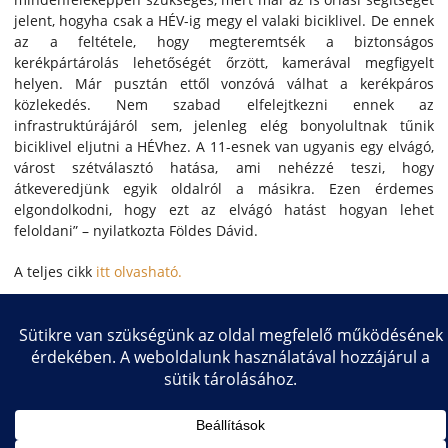
jelent, hogyha csak a HÉV-ig megy el valaki biciklivel. De ennek
az a feltétele, hogy megteremtsék a biztonságos
kerékpártárolás lehetőségét őrzött, kamerával megfigyelt
helyen. Már pusztán ettől vonzóvá válhat a kerékpáros
közlekedés. Nem szabad elfelejtkezni ennek az
infrastruktúrájáról sem, jelenleg elég bonyolultnak tűnik
biciklivel eljutni a HÉVhez. A 11-esnek van ugyanis egy elvágó,
várost szétválasztó hatása, ami nehézzé teszi, hogy
átkeveredjünk egyik oldalról a másikra. Ezen érdemes
elgondolkodni, hogy ezt az elvágó hatást hogyan lehet
feloldani” – nyilatkozta Földes Dávid.
A teljes cikk
itt olvasható.
Forrás:
szevi.hu
Copyright © 2026 Közlekedésmérnöki és Járműmérnöki Kar
Impresszum