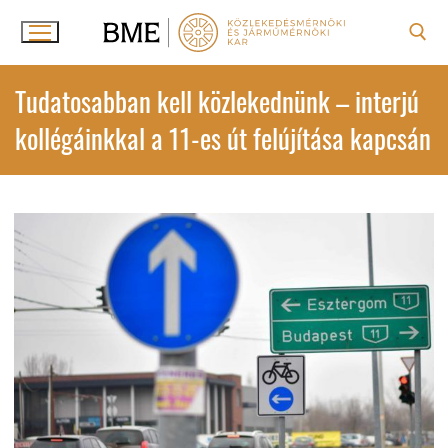
Ugrás
a
tartalomra
Keresése:
Tudatosabban kell közlekednünk – interjú
kollégáinkkal a 11-es út felújítása kapcsán