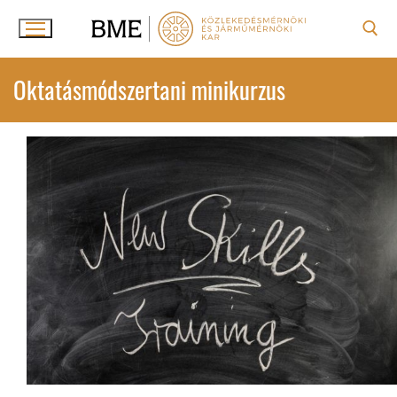
Ugrás
a
tartalomra
Keresése:
Oktatásmódszertani minikurzus