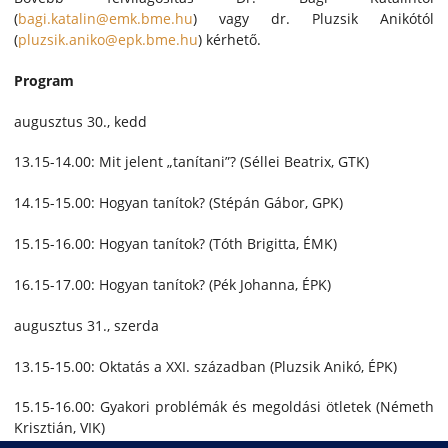
(
bagi.katalin@emk.bme.hu
) vagy dr. Pluzsik Anikótól
(
pluzsik.aniko@epk.bme.hu
) kérhető.
Program
augusztus 30., kedd
13.15-14.00: Mit jelent „tanítani”? (Séllei Beatrix, GTK)
14.15-15.00: Hogyan tanítok? (Stépán Gábor, GPK)
15.15-16.00: Hogyan tanítok? (Tóth Brigitta, ÉMK)
16.15-17.00: Hogyan tanítok? (Pék Johanna, ÉPK)
augusztus 31., szerda
13.15-15.00: Oktatás a XXI. században (Pluzsik Anikó, ÉPK)
15.15-16.00: Gyakori problémák és megoldási ötletek (Németh
Krisztián, VIK)