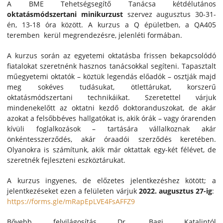
A BME Tehetségsegítő Tanácsa kétdélutános
oktatásmódszertani minikurzust
szervez augusztus 30-31-
én, 13-18 óra között. A kurzus a Q épületben, a QA405
teremben kerül megrendezésre, jelenléti formában.
A kurzus során az egyetemi oktatásba frissen bekapcsolódó
fiatalokat szeretnénk hasznos tanácsokkal segíteni. Tapasztalt
műegyetemi oktatók – köztük legendás előadók – osztják majd
meg sokéves tudásukat, ötlettárukat, korszerű
oktatásmódszertani technikáikat. Szeretettel várjuk
mindenekelőtt az oktatni kezdő doktoranduszokat, de akár
azokat a felsőbbéves hallgatókat is, akik órák – vagy órarenden
kívüli foglalkozások – tartására vállalkoznak akár
önkéntesszerződés, akár óraadói szerződés keretében.
Olyanokra is számítunk, akik már oktattak egy-két félévet, de
szeretnék fejleszteni eszköztárukat.
A kurzus ingyenes, de előzetes jelentkezéshez kötött; a
jelentkezéseket ezen a felületen várjuk
2022. augusztus 27-ig
:
https://forms.gle/mRapEpLVE4FsAFFZ9
Bővebb felvilágosítás Dr. Bagi Katalintól