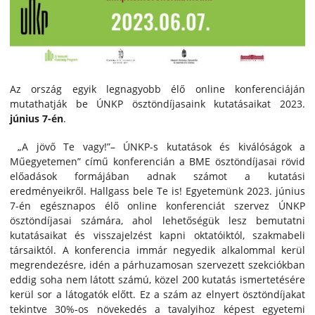
Az ország egyik legnagyobb élő online konferenciáján
mutathatják be ÚNKP ösztöndíjasaink kutatásaikat 2023.
június 7-én
.
„A jövő Te vagy!”– ÚNKP-s kutatások és kiválóságok a
Műegyetemen” című konferencián a BME ösztöndíjasai rövid
előadások formájában adnak számot a kutatási
eredményeikről. Hallgass bele Te is! Egyetemünk 2023. június
7-én egésznapos élő online konferenciát szervez ÚNKP
ösztöndíjasai számára, ahol lehetőségük lesz bemutatni
kutatásaikat és visszajelzést kapni oktatóiktól, szakmabeli
társaiktól. A konferencia immár negyedik alkalommal kerül
megrendezésre, idén a párhuzamosan szervezett szekciókban
eddig soha nem látott számú, közel 200 kutatás ismertetésére
kerül sor a látogatók előtt. Ez a szám az elnyert ösztöndíjakat
tekintve 30%-os növekedés a tavalyihoz képest egyetemi