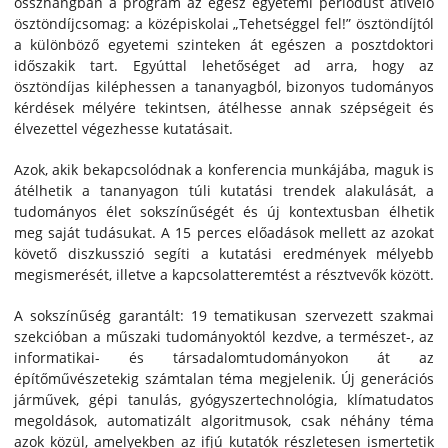
összhangban a program az egész egyetemi periódust átívelő
ösztöndíjcsomag: a középiskolai „Tehetséggel fel!” ösztöndíjtól
a különböző egyetemi szinteken át egészen a posztdoktori
időszakik tart. Egyúttal lehetőséget ad arra, hogy az
ösztöndíjas kiléphessen a tananyagból, bizonyos tudományos
kérdések mélyére tekintsen, átélhesse annak szépségeit és
élvezettel végezhesse kutatásait.
Azok, akik bekapcsolódnak a konferencia munkájába, maguk is
átélhetik a tananyagon túli kutatási trendek alakulását, a
tudományos élet sokszínűségét és új kontextusban élhetik
meg saját tudásukat. A 15 perces előadások mellett az azokat
követő diszkusszió segíti a kutatási eredmények mélyebb
megismerését, illetve a kapcsolatteremtést a résztvevők között.
A sokszínűség garantált: 19 tematikusan szervezett szakmai
szekcióban a műszaki tudományoktól kezdve, a termé­szet-, az
informatikai- és társadalomtudományokon át az
építőművészetekig számtalan téma megjelenik. Új generációs
járművek, gépi tanulás, gyógyszertechnológia, klímatudatos
megoldások, automatizált algoritmusok, csak néhány téma
azok közül, amelyekben az ifjú kutatók részletesen ismertetik