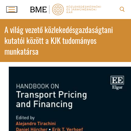
Ugrás
a
tartalomra
Keresése:
A világ vezető közlekedésgazdaságtani
kutatói között a KJK tudományos
munkatársa