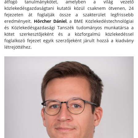
átfogó tanulmánykötet, amelyben a világ vezető
közlekedésgazdaságtani kutatói közül csaknem ötvenen, 24
fejezeten át foglalják össze a szakterület legfrissebb
eredményeit.
Hörcher Dániel
, a BME Közlekedéstechnológiai
és Közlekedésgazdasági Tanszék tudományos munkatársa a
kötet szerkesztőjeként és a közforgalmú közlekedéssel
foglalkozó fejezet egyik szerzőjeként járult hozzá a kiadvány
létrejöttéhez.