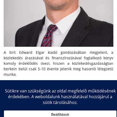
A brit Edward Elgar kiadó gondozásában megjelent, a
közlekedés árazásával és finanszírozásával foglalkozó könyv
komoly érdeklődés övezi, hiszen a közlekedésgazdaságtan
berkein belül csak 5-10 évente jelenik meg hasonló lélegzetű
munka.
Copyright © 2026 Közlekedésmérnöki és Járműmérnöki Kar
Impresszum