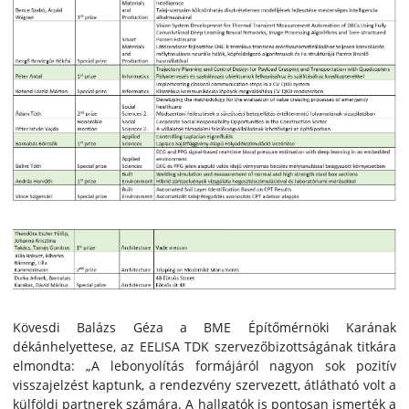
Kövesdi Balázs Géza a BME Építőmérnöki Karának
dékánhelyettese, az EELISA TDK szervezőbizottságának titkára
elmondta: „A lebonyolítás formájáról nagyon sok pozitív
visszajelzést kaptunk, a rendezvény szervezett, átlátható volt a
külföldi partnerek számára. A hallgatók is pontosan ismerték a