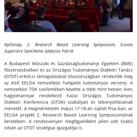
Nyitónap, 2. Research Based Learning Symposium, Scuola
Superiore Sant’Anna Gádoros Patrik
A Budapesti Műszaki és Gazdaságtudományi Egyetem (BME)
főszervezésében és az Országos Tudományos Diákköri Tanács
(OTDT) erkölcsi támogatásával Olaszországban rendezték meg
az első EELISA nemzetközi hallgatói tudományos verseny. A
nemzetközi TDK szellemében követte a több mint hetven éves
hagyománnyal rendelkező hazai Országos Tudományos
Diákköri Konferencia (OTDK) szabályait és lebonyolításának
menetét. A megmérettetés május 17-18-án zajlott Pisa-ban, az
EELISA projekt 2. Research Based Learning Symposiumának
keretében. A rendezvényen megfigyelőként jelen volt Szabó
István az OTDT stratégiai igazgatója is.