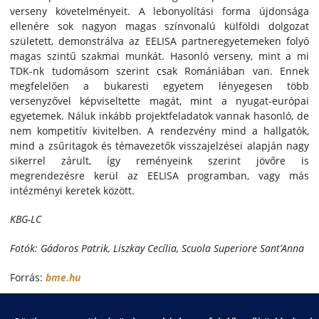
verseny követelményeit. A lebonyolítási forma újdonsága
ellenére sok nagyon magas színvonalú külföldi dolgozat
született, demonstrálva az EELISA partneregyetemeken folyó
magas szintű szakmai munkát. Hasonló verseny, mint a mi
TDK-nk tudomásom szerint csak Romániában van. Ennek
megfelelően a bukaresti egyetem lényegesen több
versenyzővel képviseltette magát, mint a nyugat-európai
egyetemek. Náluk inkább projektfeladatok vannak hasonló, de
nem kompetitív kivitelben. A rendezvény mind a hallgatók,
mind a zsűritagok és témavezetők visszajelzései alapján nagy
sikerrel zárult, így reményeink szerint jövőre is
megrendezésre kerül az EELISA programban, vagy más
intézményi keretek között.
KBG-LC
Fotók: Gádoros Patrik, Liszkay Cecília, Scuola Superiore Sant’Anna
Forrás:
bme.hu