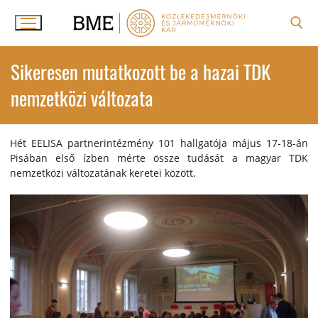
Ugrás
a
tartalomra
Keresése:
Sikeresen mutatkozott be a hazai TDK
nemzetközi változata
Hét EELISA partnerintézmény 101 hallgatója május 17-18-án
Pisában első ízben mérte össze tudását a magyar TDK
nemzetközi változatának keretei között.