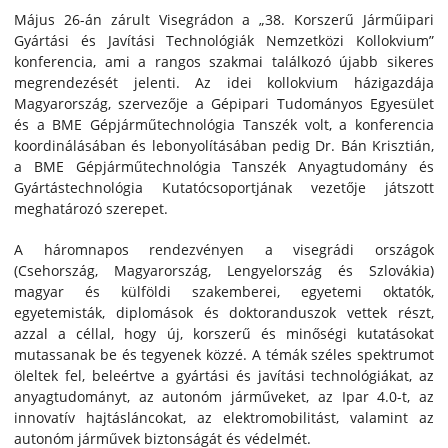
Május 26-án zárult Visegrádon a „38. Korszerű Járműipari
Gyártási és Javítási Technológiák Nemzetközi Kollokvium”
konferencia, ami a rangos szakmai találkozó újabb sikeres
megrendezését jelenti. Az idei kollokvium házigazdája
Magyarország, szervezője a Gépipari Tudományos Egyesület
és a BME Gépjárműtechnológia Tanszék volt, a konferencia
koordinálásában és lebonyolításában pedig Dr. Bán Krisztián,
a BME Gépjárműtechnológia Tanszék Anyagtudomány és
Gyártástechnológia Kutatócsoportjának vezetője játszott
meghatározó szerepet.
A háromnapos rendezvényen a visegrádi országok
(Csehország, Magyarország, Lengyelország és Szlovákia)
magyar és külföldi szakemberei, egyetemi oktatók,
egyetemisták, diplomások és doktoranduszok vettek részt,
azzal a céllal, hogy új, korszerű és minőségi kutatásokat
mutassanak be és tegyenek közzé. A témák széles spektrumot
öleltek fel, beleértve a gyártási és javítási technológiákat, az
anyagtudományt, az autonóm járműveket, az Ipar 4.0-t, az
innovatív hajtásláncokat, az elektromobilitást, valamint az
autonóm járművek biztonságát és védelmét.