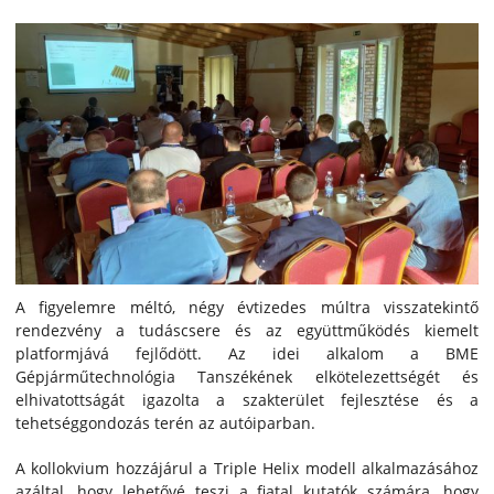
A figyelemre méltó, négy évtizedes múltra visszatekintő
rendezvény a tudáscsere és az együttműködés kiemelt
platformjává fejlődött. Az idei alkalom a BME
Gépjárműtechnológia Tanszékének elkötelezettségét és
elhivatottságát igazolta a szakterület fejlesztése és a
tehetséggondozás terén az autóiparban.
A kollokvium hozzájárul a Triple Helix modell alkalmazásához
azáltal, hogy lehetővé teszi a fiatal kutatók számára, hogy