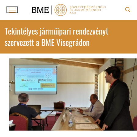
Ugrás
a
tartalomra
Keresése:
Tekintélyes járműipari rendezvényt
szervezett a BME Visegrádon