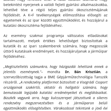
betekintést nyerjenek a valódi fejlett gyártási alkalmazásokba,
lehetővé téve a régió teljes gyártási ökoszisztémájának
fejlődését. A K+F tevékenységek előmozdítása elősegíti az
egyetemek és az ipar közötti együttműködést, és hozzájárul a
kutatási ökoszisztéma fejlődéséhez.
Az esemény szakmai programja változatos előadásokat
tartalmazott, melyek értékes lehetőséget biztosítottak a
kutatók és az ipari szakemberek számára, hogy megosszák
úttörő kutatásaik eredményeit, és hozzájáruljanak a járműipar
fejlődéséhez.
„Megtiszteltetés számunkra, hogy házigazdái lehettünk ennek a
jelentős eseménynek.”
– mondta
Dr. Bán Krisztián
, a
szervezőbizottság tagja a BME Gépjárműtechnológia Tanszék
részéről.
„A rendezvény platformot biztosított a Visegrádi Csoport
országainak szakértői, oktatói és hallgatói számára, hogy
bemutassák legújabb kutatási eredményeiket és meglátásaikat.
Büszkék vagyunk arra, hogy kulcsszerepet játszottunk a sikeres
rendezvény megszervezésében és a járműiparon belüli
együttműködés elősegítésében. Várakozással tekintünk a jövő évi